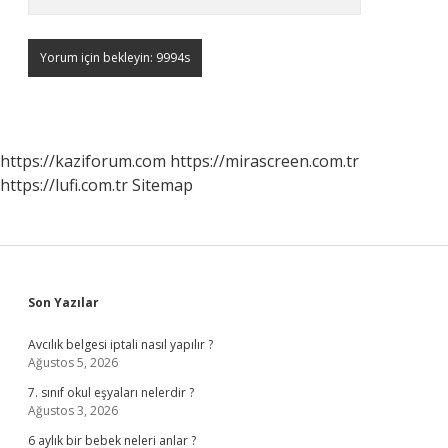
https://kaziforum.com
https://mirascreen.com.tr
https://lufi.com.tr
Sitemap
Sidebar
Son Yazılar
Avcılık belgesi iptali nasıl yapılır ?
Ağustos 5, 2026
7. sınıf okul eşyaları nelerdir ?
Ağustos 3, 2026
6 aylık bir bebek neleri anlar ?