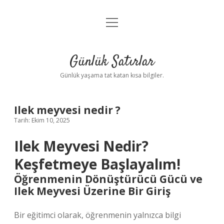
menüyü
Anasayfa
aç
Gizlilik Politikası
Günlük Satırlar
Yasal Uyarı
Günlük yaşama tat katan kısa bilgiler.
Hakkımızda
Ilek meyvesi nedir ?
Tarih: Ekim 10, 2025
Ilek Meyvesi Nedir?
Keşfetmeye Başlayalım!
Öğrenmenin Dönüştürücü Gücü ve
Ilek Meyvesi Üzerine Bir Giriş
Bir eğitimci olarak, öğrenmenin yalnızca bilgi