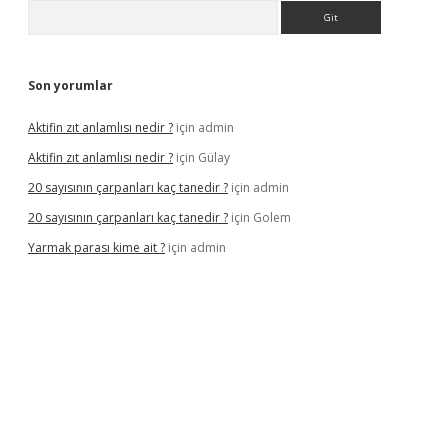
Arama
Son yorumlar
Aktifin zıt anlamlısı nedir ?
için
admin
Aktifin zıt anlamlısı nedir ?
için
Gülay
20 sayısının çarpanları kaç tanedir ?
için
admin
20 sayısının çarpanları kaç tanedir ?
için
Golem
Yarmak parası kime ait ?
için
admin
giriş