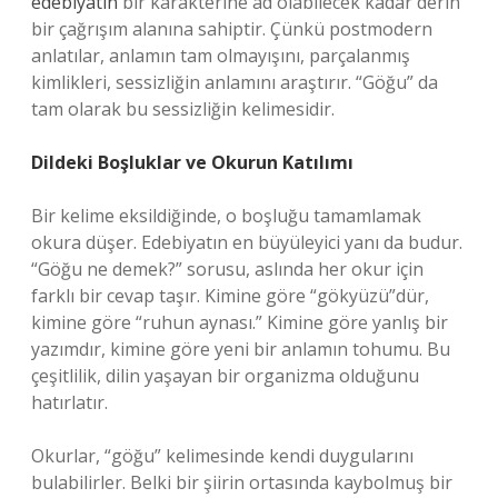
edebiyatın
bir karakterine ad olabilecek kadar derin
bir çağrışım alanına sahiptir. Çünkü postmodern
anlatılar, anlamın tam olmayışını, parçalanmış
kimlikleri, sessizliğin anlamını araştırır. “Göğu” da
tam olarak bu sessizliğin kelimesidir.
Dildeki Boşluklar ve Okurun Katılımı
Bir kelime eksildiğinde, o boşluğu tamamlamak
okura düşer. Edebiyatın en büyüleyici yanı da budur.
“Göğu ne demek?” sorusu, aslında her okur için
farklı bir cevap taşır. Kimine göre “gökyüzü”dür,
kimine göre “ruhun aynası.” Kimine göre yanlış bir
yazımdır, kimine göre yeni bir anlamın tohumu. Bu
çeşitlilik, dilin yaşayan bir organizma olduğunu
hatırlatır.
Okurlar, “göğu” kelimesinde kendi duygularını
bulabilirler. Belki bir şiirin ortasında kaybolmuş bir