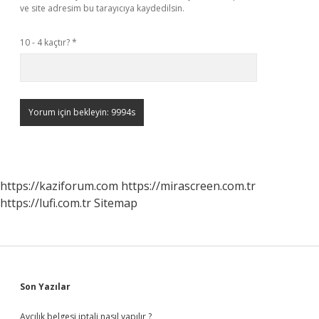
ve site adresim bu tarayıcıya kaydedilsin.
10 - 4 kaçtır?
*
https://kaziforum.com
https://mirascreen.com.tr
https://lufi.com.tr
Sitemap
Sidebar
Son Yazılar
Avcılık belgesi iptali nasıl yapılır ?