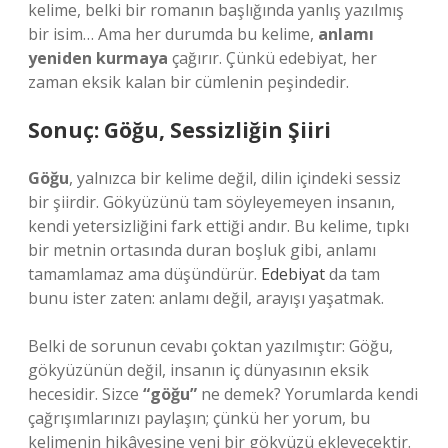
kelime, belki bir romanın başlığında yanlış yazılmış
bir isim… Ama her durumda bu kelime,
anlamı
yeniden kurmaya
çağırır. Çünkü edebiyat, her
zaman eksik kalan bir cümlenin peşindedir.
Sonuç: Göğu, Sessizliğin Şiiri
Göğu
, yalnızca bir kelime değil, dilin içindeki sessiz
bir şiirdir. Gökyüzünü tam söyleyemeyen insanın,
kendi yetersizliğini fark ettiği andır. Bu kelime, tıpkı
bir metnin ortasında duran boşluk gibi, anlamı
tamamlamaz ama düşündürür.
Edebiyat
da tam
bunu ister zaten: anlamı değil, arayışı yaşatmak.
Belki de sorunun cevabı çoktan yazılmıştır: Göğu,
gökyüzünün değil, insanın iç dünyasının eksik
hecesidir. Sizce
“göğu”
ne demek? Yorumlarda kendi
çağrışımlarınızı paylaşın; çünkü her yorum, bu
kelimenin hikâyesine yeni bir gökyüzü ekleyecektir.