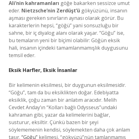
Ali’nin kahramanları
göğe bakarken sessizce umut
eder.
Nietzsche’nin Zerdüşt’ü
gökyüzünü, insanın
aşması gereken sınırların aynası olarak görür. Bu
karakterlerin hepsi, “göğü” yani sonsuzluğu bir
sahne, bir iç diyalog alanı olarak yaşar. “Göğu” ise,
bu temaların yeni bir biçimi olabilir: Göğün eksik
hali, insanın içindeki tamamlanmamışlık duygusunu
temsil eder.
Eksik Harfler, Eksik İnsanlar
Bir kelimenin eksilmesi, bir duygunun eksilmesidir.
“Göğu”, tam da bu eksiklikten doğar. Edebiyatta
eksiklik, çoğu zaman bir anlatım aracıdır. Melih
Cevdet Anday’ın “Kolları bağlı Odysseus”undaki
kahraman gibi, yazar da kelimelerini bağlar,
susturur, eksiltir. Çünkü bazen bir şeyi
söylememenin kendisi, söylemekten daha çok anlam
taşır.
“Göğu”
kelimesi, “gökyüzü”nün tamlanmamış