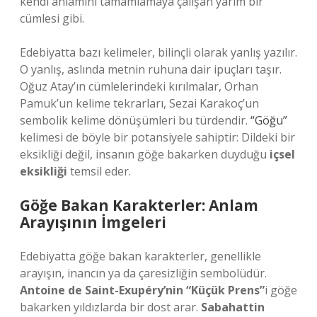
kendi anlamını tamamlamaya çalışan yarım bir
cümlesi gibi.
Edebiyatta bazı kelimeler, bilinçli olarak yanlış yazılır.
O yanlış, aslında metnin ruhuna dair ipuçları taşır.
Oğuz Atay’ın cümlelerindeki kırılmalar, Orhan
Pamuk’un kelime tekrarları, Sezai Karakoç’un
sembolik kelime dönüşümleri bu türdendir.
“Göğu”
kelimesi de böyle bir potansiyele sahiptir: Dildeki bir
eksikliği değil, insanın göğe bakarken duyduğu
içsel
eksikliği
temsil eder.
Göğe Bakan Karakterler: Anlam
Arayışının İmgeleri
Edebiyatta göğe bakan karakterler, genellikle
arayışın, inancın ya da çaresizliğin sembolüdür.
Antoine de Saint-Exupéry’nin “Küçük Prens”
i göğe
bakarken yıldızlarda bir dost arar.
Sabahattin