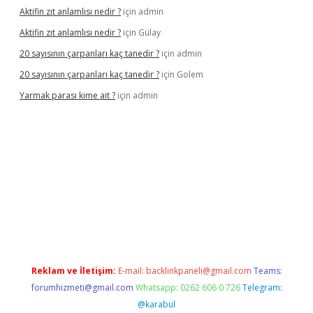
Aktifin zıt anlamlısı nedir ?
için
admin
Aktifin zıt anlamlısı nedir ?
için
Gülay
20 sayısının çarpanları kaç tanedir ?
için
admin
20 sayısının çarpanları kaç tanedir ?
için
Golem
Yarmak parası kime ait ?
için
admin
 mobil giriş
Reklam ve İletişim:
E-mail:
backlinkpaneli@gmail.com
Teams:
forumhizmeti@gmail.com
Whatsapp: 0262 606 0 726
Telegram:
@karabul