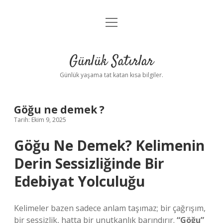
menüyü
Anasayfa
aç
Gizlilik Politikası
Günlük Satırlar
Yasal Uyarı
Günlük yaşama tat katan kısa bilgiler.
Hakkımızda
Göğu ne demek ?
Tarih: Ekim 9, 2025
Göğu Ne Demek? Kelimenin
Derin Sessizliğinde Bir
Edebiyat Yolculuğu
Kelimeler bazen sadece anlam taşımaz; bir çağrışım,
bir sessizlik, hatta bir unutkanlık barındırır.
“Göğu”