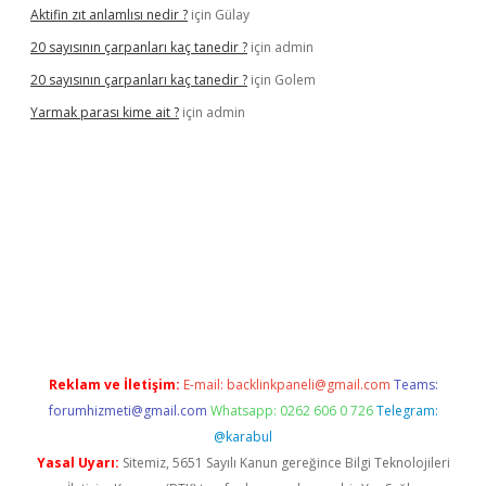
Aktifin zıt anlamlısı nedir ?
için
Gülay
20 sayısının çarpanları kaç tanedir ?
için
admin
20 sayısının çarpanları kaç tanedir ?
için
Golem
Yarmak parası kime ait ?
için
admin
riş
Reklam ve İletişim:
E-mail:
backlinkpaneli@gmail.com
Teams:
forumhizmeti@gmail.com
Whatsapp: 0262 606 0 726
Telegram:
@karabul
Yasal Uyarı:
Sitemiz, 5651 Sayılı Kanun gereğince Bilgi Teknolojileri