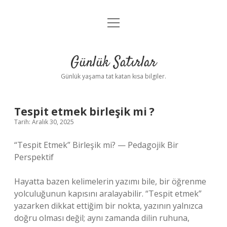
menüyü
Anasayfa
aç
Gizlilik Politikası
Günlük Satırlar
Yasal Uyarı
Günlük yaşama tat katan kısa bilgiler.
Hakkımızda
Tespit etmek birleşik mi ?
Tarih: Aralık 30, 2025
“Tespit Etmek” Birleşik mi? — Pedagojik Bir
Perspektif
Hayatta bazen kelimelerin yazımı bile, bir öğrenme
yolculuğunun kapısını aralayabilir. “Tespit etmek”
yazarken dikkat ettiğim bir nokta, yazının yalnızca
doğru olması değil; aynı zamanda dilin ruhuna,