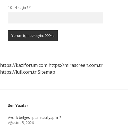
10 - 4 kaçtır?
*
https://kaziforum.com
https://mirascreen.com.tr
https://lufi.com.tr
Sitemap
Sidebar
Son Yazılar
Avcılık belgesi iptali nasıl yapılır ?
Ağustos 5, 2026