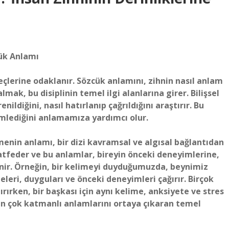
cük Anlamı
üreçlerine odaklanır. Sözcük anlamını, zihnin nasıl anlam
lmak, bu disiplinin temel ilgi alanlarına girer. Bilişsel
nildiğini, nasıl hatırlanıp çağrıldığını araştırır. Bu
zümlediğini anlamamıza yardımcı olur.
limenin anlamı, bir dizi kavramsal ve algısal bağlantıdan
 atfeder ve bu anlamlar, bireyin önceki deneyimlerine,
lenir. Örneğin, bir kelimeyi duyduğumuzda, beynimiz
eleri, duyguları ve önceki deneyimleri çağırır. Birçok
ırırken, bir başkası için aynı kelime, anksiyete ve stres
elerin çok katmanlı anlamlarını ortaya çıkaran temel