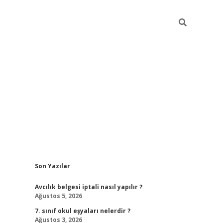
Sidebar
Son Yazılar
ilbet mobil giri
Avcılık belgesi iptali nasıl yapılır ?
Ağustos 5, 2026
7. sınıf okul eşyaları nelerdir ?
Ağustos 3, 2026