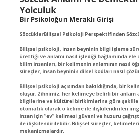
Yolculuk
Bir Psikoloğun Meraklı Girişi
SözcüklerBilişsel Psikoloji Perspektifinden Söz
Bilişsel psikoloji, insan beyninin bilgi işleme s
ürettiği ve anlamı nasıl işlediği bağlamında ele a
bilim insanları, bir kelimenin anlamının nasıl öğre
süreçler, insan beyninin dilsel kodları nasıl çö
Bilişsel psikoloji açısından bakıldığında, bir ke
oluşur. Zihnimiz, her kelimeye belirli bir anlam
bilgilerine ve kültürel birikimlerine göre şekil
otomatik olarak o kelime ile ilişkilendirilen img
insan için “ev” kelimesi güveni ve huzuru çağrışt
ile ilişkilendirilebilir. Bilişsel süreçler, kelim
mekanizmalardır.