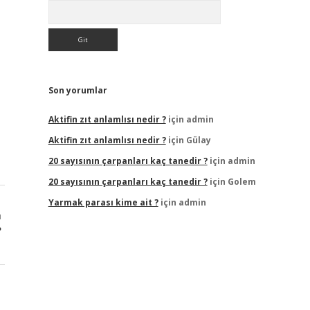
Arama
Son yorumlar
Aktifin zıt anlamlısı nedir ?
için
admin
Aktifin zıt anlamlısı nedir ?
için
Gülay
20 sayısının çarpanları kaç tanedir ?
için
admin
20 sayısının çarpanları kaç tanedir ?
için
Golem
Yarmak parası kime ait ?
için
admin
ı
?