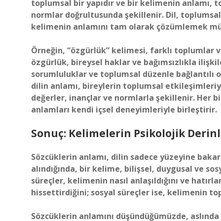
toplumsal bir yapıdır ve bir kelimenin anlamı, t
normlar doğrultusunda şekillenir. Dil, toplumsal
kelimenin anlamını tam olarak çözümlemek mü
Örneğin, “özgürlük” kelimesi, farklı toplumlar ve
özgürlük, bireysel haklar ve bağımsızlıkla ilişki
sorumluluklar ve toplumsal düzenle bağlantılı ola
dilin anlamı, bireylerin toplumsal etkileşimleri
değerler, inançlar ve normlarla şekillenir. Her b
anlamları kendi içsel deneyimleriyle birleştirir.
Sonuç: Kelimelerin Psikolojik Derinl
Sözcüklerin anlamı, dilin sadece yüzeyine bakarak
alındığında, bir kelime, bilişsel, duygusal ve sos
süreçler, kelimenin nasıl anlaşıldığını ve hatırl
hissettirdiğini; sosyal süreçler ise, kelimenin t
Sözcüklerin anlamını düşündüğümüzde, aslında ke