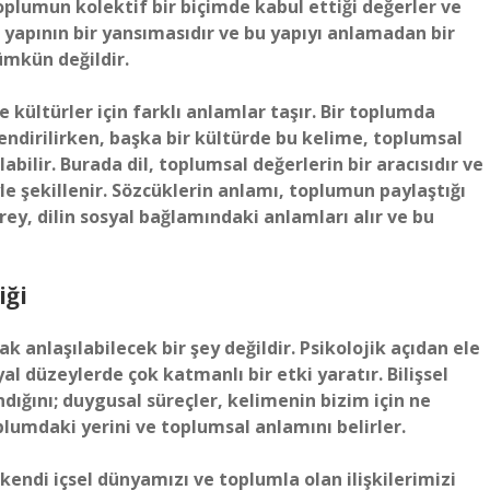
oplumun kolektif bir biçimde kabul ettiği değerler ve
 yapının bir yansımasıdır ve bu yapıyı anlamadan bir
mkün değildir.
 kültürler için farklı anlamlar taşır. Bir toplumda
lendirilirken, başka bir kültürde bu kelime, toplumsal
bilir. Burada dil, toplumsal değerlerin bir aracısıdır ve
yle şekillenir. Sözcüklerin anlamı, toplumun paylaştığı
irey, dilin sosyal bağlamındaki anlamları alır ve bu
iği
 anlaşılabilecek bir şey değildir. Psikolojik açıdan ele
yal düzeylerde çok katmanlı bir etki yaratır. Bilişsel
andığını; duygusal süreçler, kelimenin bizim için ne
oplumdaki yerini ve toplumsal anlamını belirler.
ndi içsel dünyamızı ve toplumla olan ilişkilerimizi