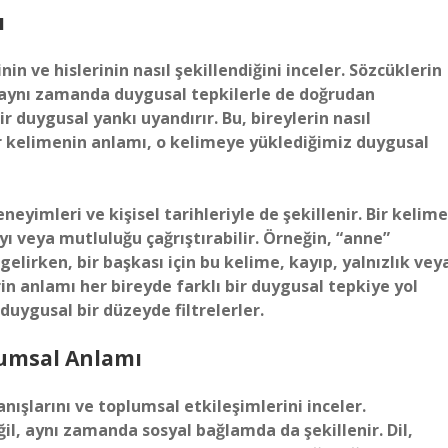
ı
in ve hislerinin nasıl şekillendiğini inceler. Sözcüklerin
ir; aynı zamanda duygusal tepkilerle de doğrudan
bir duygusal yankı uyandırır. Bu, bireylerin nasıl
. Bir kelimenin anlamı, o kelimeye yüklediğimiz duygusal
eyimleri ve kişisel tarihleriyle de şekillenir. Bir kelime
yı veya mutluluğu çağrıştırabilir. Örneğin, “anne”
elirken, bir başkası için bu kelime, kayıp, yalnızlık vey
erin anlamı her bireyde farklı bir duygusal tepkiye yol
 duygusal bir düzeyde filtrelerler.
lumsal Anlamı
anışlarını ve toplumsal etkileşimlerini inceler.
il, aynı zamanda sosyal bağlamda da şekillenir. Dil,