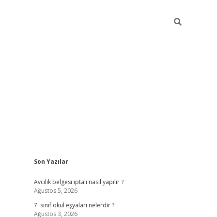
Sidebar
Son Yazılar
ilbet mobil giriş
Avcılık belgesi iptali nasıl yapılır ?
Ağustos 5, 2026
7. sınıf okul eşyaları nelerdir ?
Ağustos 3, 2026