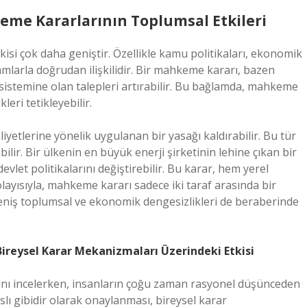
me Kararlarının Toplumsal Etkileri
i çok daha geniştir. Özellikle kamu politikaları, ekonomik
amlarla doğrudan ilişkilidir. Bir mahkeme kararı, bazen
k sistemine olan talepleri artırabilir. Bu bağlamda, mahkeme
eri tetikleyebilir.
iyetlerine yönelik uygulanan bir yasağı kaldırabilir. Bu tür
lir. Bir ülkenin en büyük enerji şirketinin lehine çıkan bir
vlet politikalarını değiştirebilir. Bu karar, hem yerel
layısıyla, mahkeme kararı sadece iki taraf arasında bir
iş toplumsal ve ekonomik dengesizlikleri de beraberinde
ireysel Karar Mekanizmaları Üzerindeki Etkisi
ını incelerken, insanların çoğu zaman rasyonel düşünceden
lı gibidir olarak onaylanması, bireysel karar