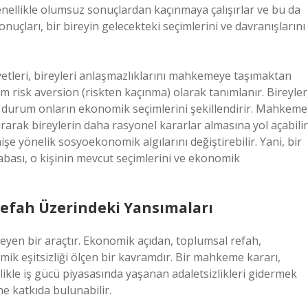
enellikle olumsuz sonuçlardan kaçınmaya çalışırlar ve bu da
nuçları, bir bireyin gelecekteki seçimlerini ve davranışlarını
etleri, bireyleri anlaşmazlıklarını mahkemeye taşımaktan
m risk aversion (riskten kaçınma) olarak tanımlanır. Bireyler
bu durum onların ekonomik seçimlerini şekillendirir. Mahkeme
dırarak bireylerin daha rasyonel kararlar almasına yol açabilir
şe yönelik sosyoekonomik algılarını değiştirebilir. Yani, bir
çabası, o kişinin mevcut seçimlerini ve ekonomik
efah Üzerindeki Yansımaları
yen bir araçtır. Ekonomik açıdan, toplumsal refah,
omik eşitsizliği ölçen bir kavramdır. Bir mahkeme kararı,
llikle iş gücü piyasasında yaşanan adaletsizlikleri gidermek
ine katkıda bulunabilir.