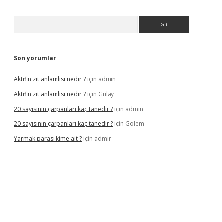
Arama
Son yorumlar
Aktifin zıt anlamlısı nedir ?
için
admin
Aktifin zıt anlamlısı nedir ?
için
Gülay
20 sayısının çarpanları kaç tanedir ?
için
admin
20 sayısının çarpanları kaç tanedir ?
için
Golem
Yarmak parası kime ait ?
için
admin
l giriş