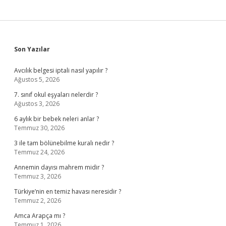
Sidebar
Son Yazılar
Avcılık belgesi iptali nasıl yapılır ?
Ağustos 5, 2026
7. sınıf okul eşyaları nelerdir ?
Ağustos 3, 2026
6 aylık bir bebek neleri anlar ?
Temmuz 30, 2026
3 ile tam bölünebilme kuralı nedir ?
Temmuz 24, 2026
Annemin dayısı mahrem midir ?
Temmuz 3, 2026
Türkiye’nin en temiz havası neresidir ?
Temmuz 2, 2026
Amca Arapça mı ?
Temmuz 1, 2026