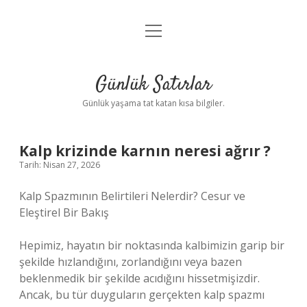
menüyü
Anasayfa
aç
Gizlilik Politikası
Günlük Satırlar
Yasal Uyarı
Günlük yaşama tat katan kısa bilgiler.
Hakkımızda
Kalp krizinde karnın neresi ağrır ?
Tarih: Nisan 27, 2026
Kalp Spazmının Belirtileri Nelerdir? Cesur ve
Eleştirel Bir Bakış
Hepimiz, hayatın bir noktasında kalbimizin garip bir
şekilde hızlandığını, zorlandığını veya bazen
beklenmedik bir şekilde acıdığını hissetmişizdir.
Ancak, bu tür duyguların gerçekten kalp spazmı