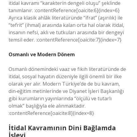
itidal kavramı “karakterin dengeli oluşu” şeklinde
tanımlanır. :contentReference[oaicite:6]{index=6}
Ayrıca klasik ahlâk literatüründe “ifrat” (aşırılık) ile
“tefrit” (ihmal) arasında kalan orta hal olarak itidal,
insanın nefsi, aklı ve tutkuları arasında bir dengeyi
temsil eder. :contentReference[oaicite:7]{index=7}
Osmanlı ve Modern Dönem
Osmanlı dönemindeki vaaz ve fıkıh literatüründe de
itidal, sosyal hayatın düzeniyle ilgili önemli bir ilke
olarak yer alır. Modern Türkiye’de de bu kavram,
din‐eğitim metinlerinde ve Diyanet İşleri Başkanlığı
gibi kurumların yayınlarında “ölçülü ve tutarlı
olmak” başlığıyla ele alınmaktadır.
:contentReference[oaicite:8]{index=8}
İtidal Kavramının Dini Bağlamda
İşlevi