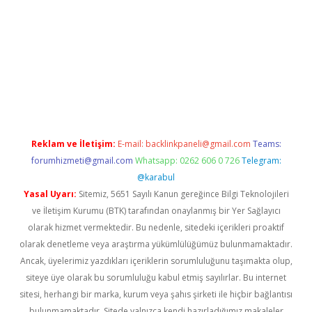
il giriş
Reklam ve İletişim:
E-mail:
backlinkpaneli@gmail.com
Teams:
forumhizmeti@gmail.com
Whatsapp: 0262 606 0 726
Telegram:
@karabul
Yasal Uyarı:
Sitemiz, 5651 Sayılı Kanun gereğince Bilgi Teknolojileri
ve İletişim Kurumu (BTK) tarafından onaylanmış bir Yer Sağlayıcı
olarak hizmet vermektedir. Bu nedenle, sitedeki içerikleri proaktif
olarak denetleme veya araştırma yükümlülüğümüz bulunmamaktadır.
Ancak, üyelerimiz yazdıkları içeriklerin sorumluluğunu taşımakta olup,
siteye üye olarak bu sorumluluğu kabul etmiş sayılırlar. Bu internet
sitesi, herhangi bir marka, kurum veya şahıs şirketi ile hiçbir bağlantısı
bulunmamaktadır. Sitede yalnızca kendi hazırladığımız makaleler