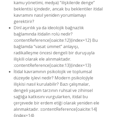
kamu yönetimi, medya) “ilişkilerde denge”
beklentisi içindedir, ancak bu beklentiler itidal
kavramını nasıl yeniden yorumlamayı
gerektirir?
Dinî aşırılık ya da ideolojik bağnazlık
bağlamında itidalin rolü nedir?
:contentReference[oaicite:12]{index=12} Bu
bağlamda “vasat ümmet” anlayışı,
radikalleşme öncesi dengeli bir duruşuyla
ilişkili olarak ele alınmaktadır.
:contentReference[oaicite:13]{index=13}
İtidal kavramının psikolojik ve toplumsal
düzeyde işlevi nedir? Modern psikolojiyle
ilişkisi nasıl kurulabilir? Bazı çalışmalar,
dengeli yaşam tarzının ruhsal ve zihinsel
sağlığa katkısını vurgularken, itidal bu
çerçevede bir erdem etiği olarak yeniden ele
alınmaktadır. :contentReference[oaicite:14]
{index=14}