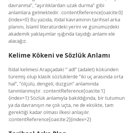
davranma”, “aşırılıklardan uzak durma” gibi
anlamlara gelmektedir. :contentReference[oaicite:0]
{index=0} Bu yazıda, itidal kavramının tarihsel arka
planını, İslamî literatürdeki yerini ve günümüzdeki
akademik yaklaşımlar ışığında taşıdığı anlamı ele
alacağız.
Kelime Kökeni ve Sözlük Anlamı
İtidal kelimesi Arapçadaki “ʿadl” (adalet) kökünden
türemiş olup klasik sözlüklerde “iki uç arasında orta
hal”, “ölçülü, dengeli, düzgün” anlamında
tanımlanmıştır. :contentReference[oaicite:1]
{index=1} Sözlük anlamıyla bakıldığında, bir tutumun
ya da davranışın ne çok uçta, ne de eksikte, tam
gerektiği kadar olması ilkesi anlaşılır.
:contentReference[oaicite:2]{index=2}