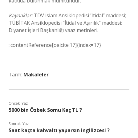
katkıda bulunmak mümkündür.
Kaynaklar:
TDV İslam Ansiklopedisi “Itidal” maddesi;
TÜBİTAK Ansiklopedisi “İtidal ve Aşırılık” maddesi;
Diyanet İşleri Başkanlığı vaaz metinleri.
::contentReference[oaicite:17]{index=17}
Tarih:
Makaleler
Önceki Yazı
5000 bin Özbek Somu Kaç TL ?
Sonraki Yazı
Saat kaçta kahvaltı yaparsın ingilizcesi ?