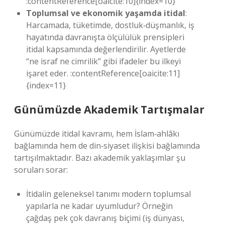
:contentReference[oaicite:10]{index=10}
Toplumsal ve ekonomik yaşamda itidal
:
Harcamada, tüketimde, dostluk‐düşmanlık, iş
hayatında davranışta ölçülülük prensipleri
itidal kapsamında değerlendirilir. Ayetlerde
“ne israf ne cimrilik” gibi ifadeler bu ilkeyi
işaret eder. :contentReference[oaicite:11]
{index=11}
Günümüzde Akademik Tartışmalar
Günümüzde itidal kavramı, hem İslam‐ahlâkı
bağlamında hem de din‐siyaset ilişkisi bağlamında
tartışılmaktadır. Bazı akademik yaklaşımlar şu
soruları sorar:
İtidalin geleneksel tanımı modern toplumsal
yapılarla ne kadar uyumludur? Örneğin
çağdaş pek çok davranış biçimi (iş dünyası,