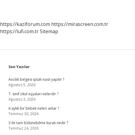
https://kaziforum.com
https://mirascreen.com.tr
https://lufi.com.tr
Sitemap
Sidebar
Son Yazılar
Avcılık belgesi iptali nasıl yapılır ?
Ağustos 5, 2026
7. sınıf okul eşyaları nelerdir ?
Ağustos 3, 2026
6 aylık bir bebek neleri anlar ?
Temmuz 30, 2026
3 ile tam bölünebilme kuralı nedir ?
Temmuz 24, 2026