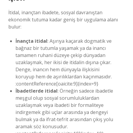
İtidal, inançtan ibadete, sosyal davranıştan
ekonomik tutuma kadar geniş bir uygulama alanı
bulur:
İnançta itidal
: Aşırıya kaçarak dogmatik ve
bağnaz bir tutumla yaşamak ya da inancı
tamamen ruhani düzeye çekip dünyadan
uzaklaşmak, her ikisi de itidalin dışına çıkar.
Denge, inancın hem dünyayla ilişkisini
koruyup hem de aşırılıklardan kaçınmasıdır.
:contentReference[oaicite:9]{index=9}
İbadetlerde itidal
: Örneğin sadece ibadetle
meşgul olup sosyal sorumluluklardan
uzaklaşmak veya ibadeti bir formaliteye
indirgemek gibi uçlar arasında ya dengeyi
bulmak ya da ifrat‐tefrit arasından çıkış yolu
aramak söz konusudur.