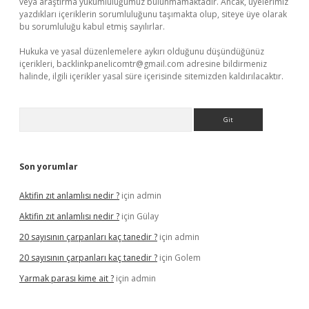
veya araştırma yükümlülüğümüz bulunmamaktadır. Ancak, üyelerimiz
yazdıkları içeriklerin sorumluluğunu taşımakta olup, siteye üye olarak
bu sorumluluğu kabul etmiş sayılırlar.
Hukuka ve yasal düzenlemelere aykırı olduğunu düşündüğünüz
içerikleri,
backlinkpanelicomtr@gmail.com
adresine bildirmeniz
halinde, ilgili içerikler yasal süre içerisinde sitemizden kaldırılacaktır.
Arama
Son yorumlar
Aktifin zıt anlamlısı nedir ?
için
admin
Aktifin zıt anlamlısı nedir ?
için
Gülay
20 sayısının çarpanları kaç tanedir ?
için
admin
20 sayısının çarpanları kaç tanedir ?
için
Golem
Yarmak parası kime ait ?
için
admin