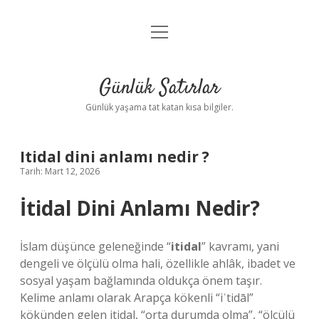
menüyü
Anasayfa
aç
Gizlilik Politikası
Günlük Satırlar
Yasal Uyarı
Günlük yaşama tat katan kısa bilgiler.
Hakkımızda
Itidal dini anlamı nedir ?
Tarih: Mart 12, 2026
İtidal Dini Anlamı Nedir?
İslam düşünce geleneğinde “
itidal
” kavramı, yani
dengeli ve ölçülü olma hali, özellikle ahlâk, ibadet ve
sosyal yaşam bağlamında oldukça önem taşır.
Kelime anlamı olarak Arapça kökenli “iʿtidāl”
kökünden gelen itidal, “orta durumda olma”, “ölçülü