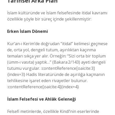
Tarihsel Arka Plan
İslam kültüründe ve İslam felsefesinde itidal kavramı
özellikle şöyle bir süreç içinde şekillenmiştir:
Erken İslam Dönemi
Kur’an‐ı Kerim’de doğrudan “itidal” kelimesi geçmese
de, orta yol, dengeli tutum, aşırılıktan kaçınma
temaları sıkça yer alır. Örneğin: “Sizi orta bir toplum
(ümm‐ı vasıta) yaptık…” (Bakara 2/143) ayeti dengeli
tutumu vurgular. :contentReference[oaicite:3]
{index=3} Hadis literatüründe de aşırılığa kaçmanın
tehlikesine işaret eden rivayetler bulunur.
:contentReference[oaicite:4]{index=4}
İslam Felsefesi ve Ahlâk Geleneği
Felsefi metinlerde, özellikle Kindî’nin eserlerinde