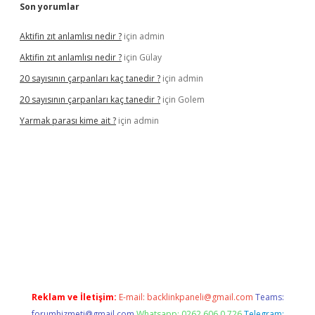
Son yorumlar
Aktifin zıt anlamlısı nedir ?
için
admin
Aktifin zıt anlamlısı nedir ?
için
Gülay
20 sayısının çarpanları kaç tanedir ?
için
admin
20 sayısının çarpanları kaç tanedir ?
için
Golem
Yarmak parası kime ait ?
için
admin
giriş
Reklam ve İletişim:
E-mail:
backlinkpaneli@gmail.com
Teams:
forumhizmeti@gmail.com
Whatsapp: 0262 606 0 726
Telegram: