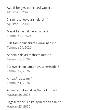
Sidebar
Avcılık belgesi iptali nasıl yapılır ?
Ağustos 5, 2026
7. sınıf okul eşyaları nelerdir ?
Ağustos 3, 2026
6 aylık bir bebek neleri anlar ?
Temmuz 30, 2026
3 ile tam bölünebilme kuralı nedir ?
Temmuz 24, 2026
Annemin dayısı mahrem midir ?
Temmuz 3, 2026
Türkiye’nin en temiz havası neresidir ?
Temmuz 2, 2026
Amca Arapça mı ?
Temmuz 1, 2026
Alüminyum kaynak sağlam olur mu ?
Haziran 30, 2026
Engelli raporu en kolay nereden alınır ?
Haziran 23, 2026