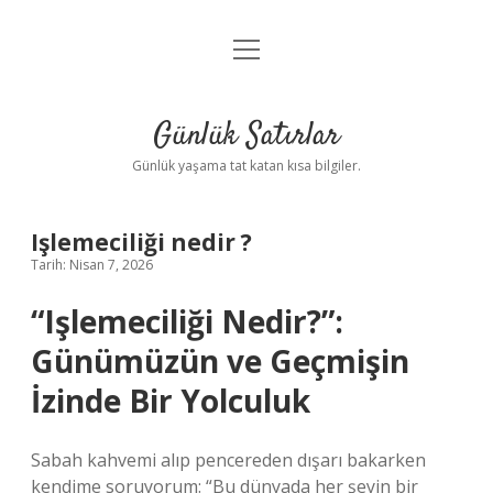
menüyü
Anasayfa
aç
Gizlilik Politikası
Günlük Satırlar
Yasal Uyarı
Günlük yaşama tat katan kısa bilgiler.
Hakkımızda
Işlemeciliği nedir ?
Tarih: Nisan 7, 2026
“Işlemeciliği Nedir?”:
Günümüzün ve Geçmişin
İzinde Bir Yolculuk
Sabah kahvemi alıp pencereden dışarı bakarken
kendime soruyorum: “Bu dünyada her şeyin bir