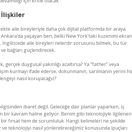
vamlılığı için kritik olacak.
İlişkiler
te aile bireyleriyle daha çok dijital platformda bir araya
k. Ankara’da yaşayan ben, belki New York’taki kuzenimi ekran
 İngilizcede aile bireyleri nelerdir sorusunu bilmek, bu tür
 ve bağları güçlendirecek.
ık, gerçek duygusal yakınlığı azaltırsa? Ya “father” veya
tişim kurmayı ifade ederse, dokunmanın, sarılmanın yerini hi
engeyi nasıl koruyacağız?
 bilgisinden ibaret değil. Geleceğe dair planlar yaparken, iş
en bir kavram haline geliyor. Benim gibi teknolojiyle ilgilenen
m bir fırsat hem de sorumluluk. Hangi kelimeleri ne şekilde
z ve teknolojiyi nasıl yönlendireceğimiz konusunda ipuçları