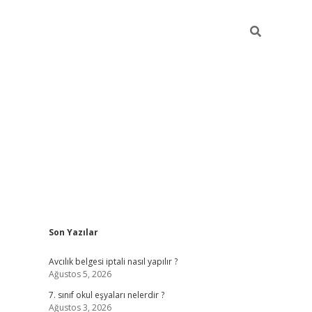
Sidebar
Son Yazılar
ilbet mobil g
Avcılık belgesi iptali nasıl yapılır ?
Ağustos 5, 2026
7. sınıf okul eşyaları nelerdir ?
Ağustos 3, 2026