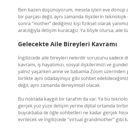
Ben bazen düşünüyorum, mesela işten eve dönüp ai
bir parçası değil, aynı zamanda ilişkilerin teknolojik
sonra “mother” dediğimiz kişi fiziksel olarak yanı
aracılığıyla iletişim kuracağız. Ya böyle olursa, aile
Gelecekte Aile Bireyleri Kavramı
İngilizcede aile bireyleri nelerdir sorusunu sadece di
kavramı, iş hayatımızı, sosyal ilişkilerimizi ve gündel
yalnız yaşarken anne ve babamla Zoom üzerinden g
birlikte aynı odadaymışız gibi sohbet edebileceğimiz
değil, aynı zamanda deneyimsel olacak.
Bu noktada kaygılı bir tarafım da var: Ya bu teknoloj
gerçek yüz yüze iletişim yerine dijital ortamda birbi
büyükbaba ile öğle sohbetleri ne kadar gerçek hisse
evrilecek ve İngilizcede “virtual grandmother” gibi 