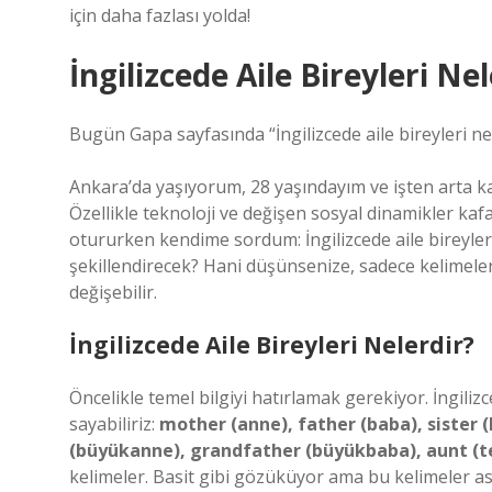
için daha fazlası yolda!
İngilizcede Aile Bireyleri Ne
Bugün Gapa sayfasında “İngilizcede aile bireyleri nel
Ankara’da yaşıyorum, 28 yaşındayım ve işten arta 
Özellikle teknoloji ve değişen sosyal dinamikler k
otururken kendime sordum: İngilizcede aile bireyler
şekillendirecek? Hani düşünsenize, sadece kelimeleri
değişebilir.
İngilizcede Aile Bireyleri Nelerdir?
Öncelikle temel bilgiyi hatırlamak gerekiyor. İngiliz
sayabiliriz:
mother (anne), father (baba), sister 
(büyükanne), grandfather (büyükbaba), aunt (te
kelimeler. Basit gibi gözüküyor ama bu kelimeler as