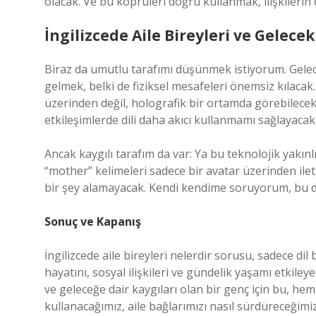
olacak. Ve bu köprüleri doğru kullanmak, ilişkilerin de
İngilizcede Aile Bireyleri ve Gelecek 
Biraz da umutlu tarafımı düşünmek istiyorum. Gelecek
gelmek, belki de fiziksel mesafeleri önemsiz kılaca
üzerinden değil, holografik bir ortamda görebilecek.
etkileşimlerde dili daha akıcı kullanmamı sağlayacak
Ancak kaygılı tarafım da var: Ya bu teknolojik yakınl
“mother” kelimeleri sadece bir avatar üzerinden ile
bir şey alamayacak. Kendi kendime soruyorum, bu d
Sonuç ve Kapanış
İngilizcede aile bireyleri nelerdir sorusu, sadece dil
hayatını, sosyal ilişkileri ve gündelik yaşamı etkiley
ve geleceğe dair kaygıları olan bir genç için bu, he
kullanacağımız, aile bağlarımızı nasıl sürdüreceğimi