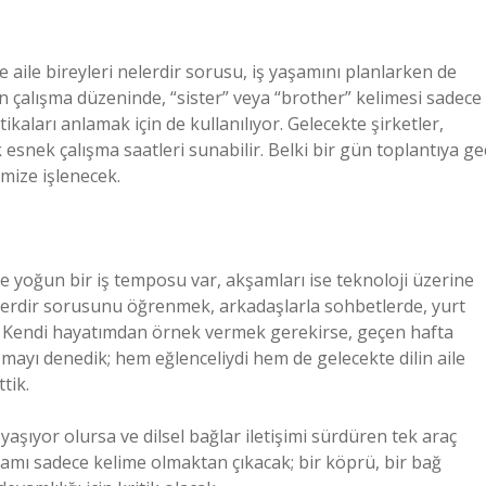
de aile bireyleri nelerdir sorusu, iş yaşamını planlarken de
 çalışma düzeninde, “sister” veya “brother” kelimesi sadece
tikaları anlamak için de kullanılıyor. Gelecekte şirketler,
esnek çalışma saatleri sunabilir. Belki bir gün toplantıya ge
mize işlenecek.
 yoğun bir iş temposu var, akşamları ise teknoloji üzerine
nelerdir sorusunu öğrenmek, arkadaşlarla sohbetlerde, yurt
r. Kendi hayatımdan örnek vermek gerekirse, geçen hafta
mayı denedik; hem eğlenceliydi hem de gelecekte dilin aile
tik.
e yaşıyor olursa ve dilsel bağlar iletişimi sürdüren tek araç
nlamı sadece kelime olmaktan çıkacak; bir köprü, bir bağ