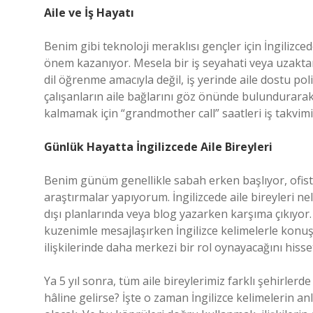
Aile ve İş Hayatı
Benim gibi teknoloji meraklısı gençler için İngilizce
önem kazanıyor. Mesela bir iş seyahati veya uzaktan
dil öğrenme amacıyla değil, iş yerinde aile dostu poli
çalışanların aile bağlarını göz önünde bulundurarak 
kalmamak için “grandmother call” saatleri iş takvimi
Günlük Hayatta İngilizcede Aile Bireyleri
Benim günüm genellikle sabah erken başlıyor, ofiste
araştırmalar yapıyorum. İngilizcede aile bireyleri 
dışı planlarında veya blog yazarken karşıma çıkıyo
kuzenimle mesajlaşırken İngilizce kelimelerle konuş
ilişkilerinde daha merkezi bir rol oynayacağını hisset
Ya 5 yıl sonra, tüm aile bireylerimiz farklı şehirlerd
hâline gelirse? İşte o zaman İngilizce kelimelerin a