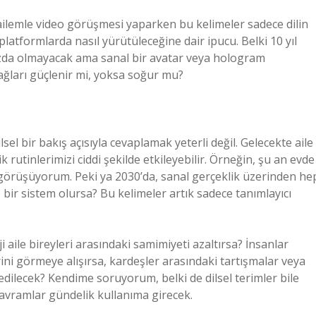
lemle video görüşmesi yaparken bu kelimeler sadece dilin
 platformlarda nasıl yürütüleceğine dair ipucu. Belki 10 yıl
mızda olmayacak ama sanal bir avatar veya hologram
 bağları güçlenir mi, yoksa soğur mu?
lsel bir bakış açısıyla cevaplamak yeterli değil. Gelecekte aile
ik rutinlerimizi ciddi şekilde etkileyebilir. Örneğin, şu an evde
örüşüyorum. Peki ya 2030’da, sanal gerçeklik üzerinden he
 bir sistem olursa? Bu kelimeler artık sadece tanımlayıcı
i aile bireyleri arasındaki samimiyeti azaltırsa? İnsanlar
rini görmeye alışırsa, kardeşler arasındaki tartışmalar veya
dilecek? Kendime soruyorum, belki de dilsel terimler bile
kavramlar gündelik kullanıma girecek.