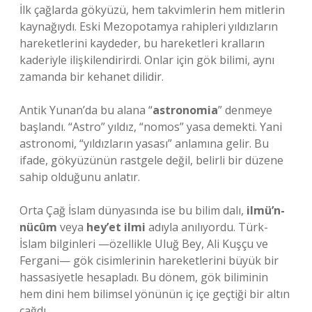
İlk çağlarda gökyüzü, hem takvimlerin hem mitlerin
kaynağıydı. Eski Mezopotamya rahipleri yıldızların
hareketlerini kaydeder, bu hareketleri kralların
kaderiyle ilişkilendirirdi. Onlar için gök bilimi, aynı
zamanda bir kehanet dilidir.
Antik Yunan’da bu alana “
astronomia
” denmeye
başlandı. “Astro” yıldız, “nomos” yasa demekti. Yani
astronomi, “yıldızların yasası” anlamına gelir. Bu
ifade, gökyüzünün rastgele değil, belirli bir düzene
sahip olduğunu anlatır.
Orta Çağ İslam dünyasında ise bu bilim dalı,
ilmü’n-
nücûm
veya
hey’et ilmi
adıyla anılıyordu. Türk-
İslam bilginleri —özellikle Uluğ Bey, Ali Kuşçu ve
Fergani— gök cisimlerinin hareketlerini büyük bir
hassasiyetle hesapladı. Bu dönem, gök biliminin
hem dini hem bilimsel yönünün iç içe geçtiği bir altın
çağdı.