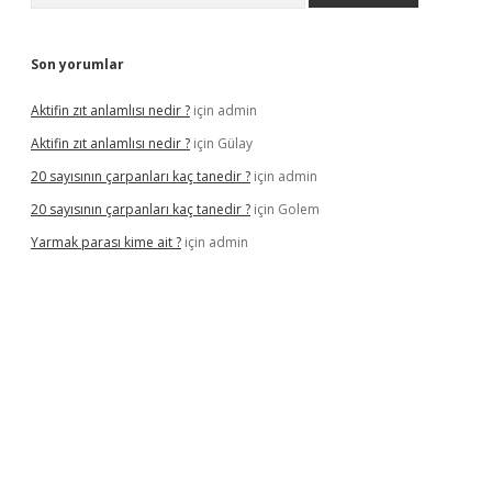
Son yorumlar
Aktifin zıt anlamlısı nedir ?
için
admin
Aktifin zıt anlamlısı nedir ?
için
Gülay
20 sayısının çarpanları kaç tanedir ?
için
admin
20 sayısının çarpanları kaç tanedir ?
için
Golem
Yarmak parası kime ait ?
için
admin
il giriş