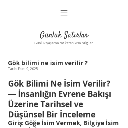
menüyü
Anasayfa
aç
Gizlilik Politikası
Günlük Satırlar
Yasal Uyarı
Günlük yaşama tat katan kısa bilgiler.
Hakkımızda
Gök bilimi ne isim verilir ?
Tarih: Ekim 9, 2025
Gök Bilimi Ne İsim Verilir?
— İnsanlığın Evrene Bakışı
Üzerine Tarihsel ve
Düşünsel Bir İnceleme
Giriş: Göğe İsim Vermek, Bilgiye İsim