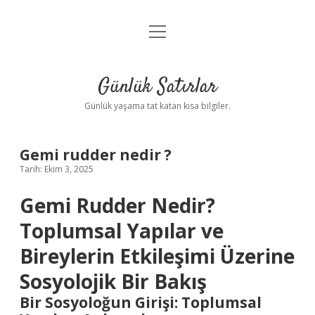
menüyü
Anasayfa
aç
Gizlilik Politikası
Günlük Satırlar
Yasal Uyarı
Günlük yaşama tat katan kısa bilgiler.
Hakkımızda
Gemi rudder nedir ?
Tarih: Ekim 3, 2025
Gemi Rudder Nedir?
Toplumsal Yapılar ve
Bireylerin Etkileşimi Üzerine
Sosyolojik Bir Bakış
Bir Sosyoloğun Girişi: Toplumsal