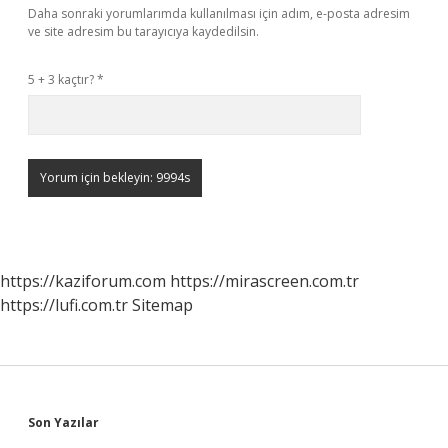
Daha sonraki yorumlarımda kullanılması için adım, e-posta adresim
ve site adresim bu tarayıcıya kaydedilsin.
5 + 3 kaçtır?
*
https://kaziforum.com
https://mirascreen.com.tr
https://lufi.com.tr
Sitemap
Sidebar
Son Yazılar