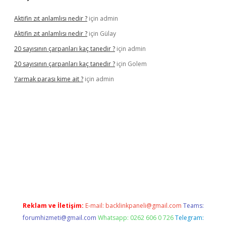
Aktifin zıt anlamlısı nedir ?
için
admin
Aktifin zıt anlamlısı nedir ?
için
Gülay
20 sayısının çarpanları kaç tanedir ?
için
admin
20 sayısının çarpanları kaç tanedir ?
için
Golem
Yarmak parası kime ait ?
için
admin
il giriş
Reklam ve İletişim:
E-mail:
backlinkpaneli@gmail.com
Teams:
forumhizmeti@gmail.com
Whatsapp: 0262 606 0 726
Telegram: