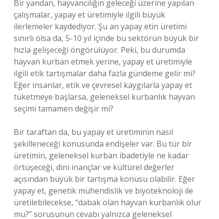
Bir yandan, hayvancılığın geleceği üzerine yapılan
çalışmalar, yapay et üretimiyle ilgili büyük
ilerlemeler kaydediyor. Şu an yapay etin üretimi
sınırlı olsa da, 5-10 yıl içinde bu sektörün büyük bir
hızla gelişeceği öngörülüyor. Peki, bu durumda
hayvan kurban etmek yerine, yapay et üretimiyle
ilgili etik tartışmalar daha fazla gündeme gelir mi?
Eğer insanlar, etik ve çevresel kaygılarla yapay et
tüketmeye başlarsa, geleneksel kurbanlık hayvan
seçimi tamamen değişir mi?
Bir taraftan da, bu yapay et üretiminin nasıl
şekilleneceği konusunda endişeler var. Bu tür bir
üretimin, geleneksel kurban ibadetiyle ne kadar
örtüşeceği, dini inançlar ve kültürel değerler
açısından büyük bir tartışma konusu olabilir. Eğer
yapay et, genetik mühendislik ve biyoteknoloji ile
üretilebilecekse, “dabak olan hayvan kurbanlık olur
mu?” sorusunun cevabı yalnızca geleneksel