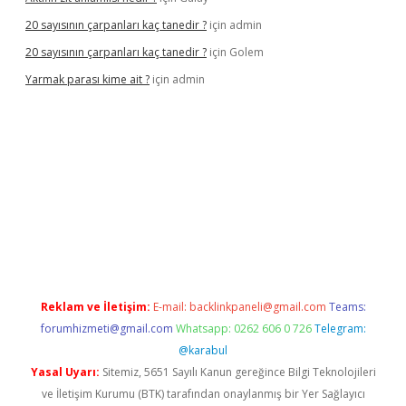
20 sayısının çarpanları kaç tanedir ?
için
admin
20 sayısının çarpanları kaç tanedir ?
için
Golem
Yarmak parası kime ait ?
için
admin
il giriş
Reklam ve İletişim:
E-mail:
backlinkpaneli@gmail.com
Teams:
forumhizmeti@gmail.com
Whatsapp: 0262 606 0 726
Telegram:
@karabul
Yasal Uyarı:
Sitemiz, 5651 Sayılı Kanun gereğince Bilgi Teknolojileri
ve İletişim Kurumu (BTK) tarafından onaylanmış bir Yer Sağlayıcı