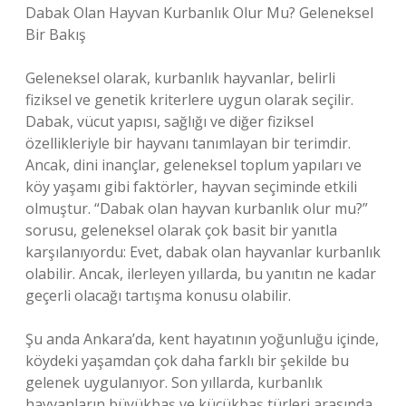
Dabak Olan Hayvan Kurbanlık Olur Mu? Geleneksel
Bir Bakış
Geleneksel olarak, kurbanlık hayvanlar, belirli
fiziksel ve genetik kriterlere uygun olarak seçilir.
Dabak, vücut yapısı, sağlığı ve diğer fiziksel
özellikleriyle bir hayvanı tanımlayan bir terimdir.
Ancak, dini inançlar, geleneksel toplum yapıları ve
köy yaşamı gibi faktörler, hayvan seçiminde etkili
olmuştur. “Dabak olan hayvan kurbanlık olur mu?”
sorusu, geleneksel olarak çok basit bir yanıtla
karşılanıyordu: Evet, dabak olan hayvanlar kurbanlık
olabilir. Ancak, ilerleyen yıllarda, bu yanıtın ne kadar
geçerli olacağı tartışma konusu olabilir.
Şu anda Ankara’da, kent hayatının yoğunluğu içinde,
köydeki yaşamdan çok daha farklı bir şekilde bu
gelenek uygulanıyor. Son yıllarda, kurbanlık
hayvanların büyükbaş ve küçükbaş türleri arasında