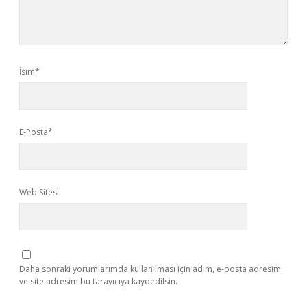
İsim*
E-Posta*
Web Sitesi
Daha sonraki yorumlarımda kullanılması için adım, e-posta adresim
ve site adresim bu tarayıcıya kaydedilsin.