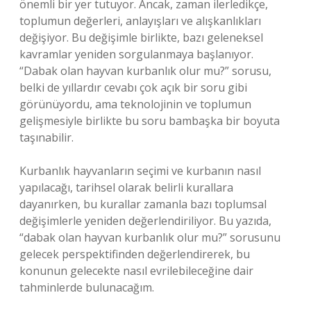
önemli bir yer tutuyor. Ancak, zaman ilerledikçe,
toplumun değerleri, anlayışları ve alışkanlıkları
değişiyor. Bu değişimle birlikte, bazı geleneksel
kavramlar yeniden sorgulanmaya başlanıyor.
“Dabak olan hayvan kurbanlık olur mu?” sorusu,
belki de yıllardır cevabı çok açık bir soru gibi
görünüyordu, ama teknolojinin ve toplumun
gelişmesiyle birlikte bu soru bambaşka bir boyuta
taşınabilir.
Kurbanlık hayvanların seçimi ve kurbanın nasıl
yapılacağı, tarihsel olarak belirli kurallara
dayanırken, bu kurallar zamanla bazı toplumsal
değişimlerle yeniden değerlendiriliyor. Bu yazıda,
“dabak olan hayvan kurbanlık olur mu?” sorusunu
gelecek perspektifinden değerlendirerek, bu
konunun gelecekte nasıl evrilebileceğine dair
tahminlerde bulunacağım.