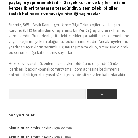
paylaşım yapılmamaktadır. Gerçek kurum ve kişiler ile isim
benzerlikleri tamamen tesadüfidir. Sitemizdeki bilgiler
taslak halindedir ve tavsiye niteliği taşımazlar.
Sitemiz, 5651 Sayılı Kanun gereğince Bilgi Teknolojileri ve İletişim
Kurumu (BTK) tarafından onaylanmış bir Yer Sağlayıcı olarak hizmet
vermektedir. Bu nedenle, sitedeki içerikleri proaktif olarak denetleme
veya araştırma yükümlülüğümüz bulunmamaktadır. Ancak, üyelerimiz
yazdıkları içeriklerin sorumluluğunu taşımakta olup, siteye üye olarak
bu sorumluluğu kabul etmiş sayılırlar.
Hukuka ve yasal düzenlemelere aykırı olduğunu düşündüğünüz
içerikleri,
backlinkpanelicomtr@gmail.com
adresine bildirmeniz
halinde, ilgili içerikler yasal süre içerisinde sitemizden kaldırılacaktır.
Arama
Son yorumlar
Aktifin zıt anlamlısı nedir ?
için
admin
Aktifin zıt anlamlısı nedir ?
için
Gülay