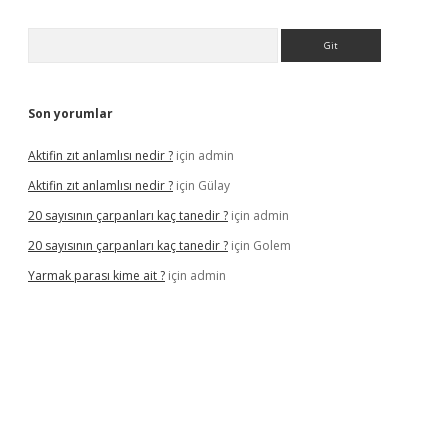
Arama
Son yorumlar
Aktifin zıt anlamlısı nedir ?
için
admin
Aktifin zıt anlamlısı nedir ?
için
Gülay
20 sayısının çarpanları kaç tanedir ?
için
admin
20 sayısının çarpanları kaç tanedir ?
için
Golem
Yarmak parası kime ait ?
için
admin
giriş