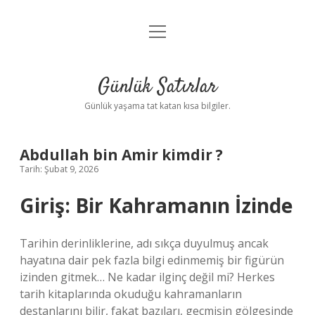
menüyü
Anasayfa
aç
Gizlilik Politikası
Günlük Satırlar
Yasal Uyarı
Günlük yaşama tat katan kısa bilgiler.
Hakkımızda
Abdullah bin Amir kimdir ?
Tarih: Şubat 9, 2026
Giriş: Bir Kahramanın İzinde
Tarihin derinliklerine, adı sıkça duyulmuş ancak
hayatına dair pek fazla bilgi edinmemiş bir figürün
izinden gitmek… Ne kadar ilginç değil mi? Herkes
tarih kitaplarında okuduğu kahramanların
destanlarını bilir, fakat bazıları, geçmişin gölgesinde