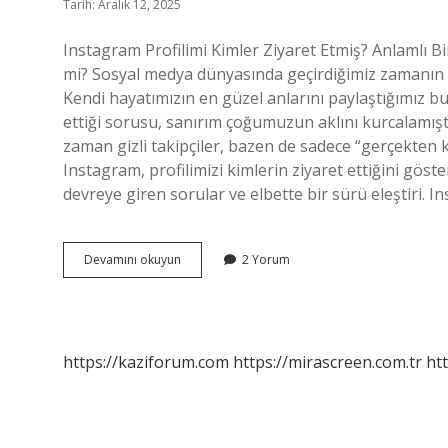
Tarih: Aralık 12, 2025
Instagram Profilimi Kimler Ziyaret Etmiş? Anlamlı B
mi? Sosyal medya dünyasında geçirdiğimiz zamanın 
Kendi hayatımızın en güzel anlarını paylaştığımız bu p
ettiği sorusu, sanırım çoğumuzun aklını kurcalamışt
zaman gizli takipçiler, bazen de sadece “gerçekten 
Instagram, profilimizi kimlerin ziyaret ettiğini göst
devreye giren sorular ve elbette bir sürü eleştiri. I
Instagram
Devamını okuyun
2 Yorum
profilimi
kimler
ziyaret
etmiş
?
https://kaziforum.com
https://mirascreen.com.tr
htt