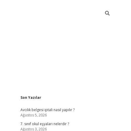
Sidebar
Son Yazılar
ilbet mobil giriş
Avcılık belgesi iptali nasıl yapılır ?
Ağustos 5, 2026
7. sınıf okul eşyaları nelerdir ?
Ağustos 3, 2026