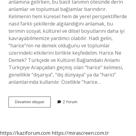
anlamına gelirken, bu basit tanımın ötesinde derin
anlamlar ve toplumsal bağlamlar barındırır.
Kelimenin hem küresel hem de yerel perspektiflerde
nasıl farklı şekillerde algılandığını anlamak, bu
terimin sosyal, kültürel ve dilsel boyutlarını daha iyi
kavrayabilmemize yardımcı olabilir. Hadi gelin,
“harice”nin ne demek olduğunu ve toplumlar
üzerindeki etkilerini birlikte keşfedelim. Harice Ne
Demek? Türkçede ve Kültürel Bağlamdaki Anlamı
Türkçeye Arapçadan geçmiş olan “harice” kelimesi,
genellikle “dışarıya”, “dış dünyaya” ya da “harici”
anlamlarında kullanılır. Özellikle “harice…
Harice
Devamını okuyun
2 Yorum
ne
demek
?
https://kaziforum.com
https://mirascreen.com.tr