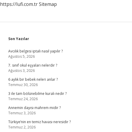
https://lufi.com.tr
Sitemap
Sidebar
Son Yazılar
Avcılık belgesi iptali nasıl yapılır ?
Ağustos 5, 2026
7. sınıf okul eşyaları nelerdir ?
Ağustos 3, 2026
6 aylık bir bebek neleri anlar ?
Temmuz 30, 2026
3 ile tam bölünebilme kuralı nedir ?
Temmuz 24, 2026
Annemin dayısı mahrem midir ?
Temmuz 3, 2026
Türkiye’nin en temiz havası neresidir ?
Temmuz 2, 2026