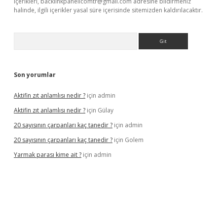
içerikleri,
backlinkpanelicomtr@gmail.com
adresine bildirmeniz
halinde, ilgili içerikler yasal süre içerisinde sitemizden kaldırılacaktır.
Arama
Son yorumlar
Aktifin zıt anlamlısı nedir ?
için
admin
Aktifin zıt anlamlısı nedir ?
için
Gülay
20 sayısının çarpanları kaç tanedir ?
için
admin
20 sayısının çarpanları kaç tanedir ?
için
Golem
Yarmak parası kime ait ?
için
admin