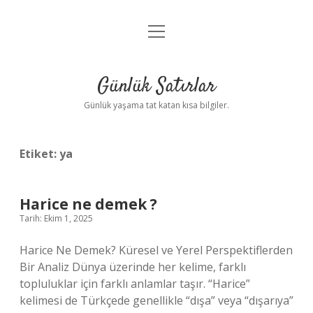
menüyü
Anasayfa
aç
Gizlilik Politikası
Günlük Satırlar
Yasal Uyarı
Günlük yaşama tat katan kısa bilgiler.
Hakkımızda
Etiket:
ya
Harice ne demek ?
Tarih: Ekim 1, 2025
Harice Ne Demek? Küresel ve Yerel Perspektiflerden
Bir Analiz Dünya üzerinde her kelime, farklı
topluluklar için farklı anlamlar taşır. “Harice”
kelimesi de Türkçede genellikle “dışa” veya “dışarıya”