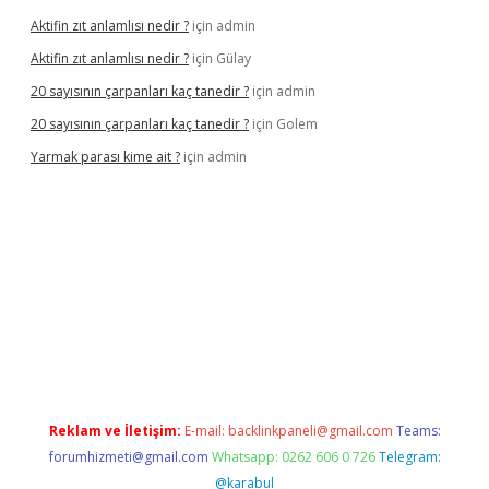
Aktifin zıt anlamlısı nedir ?
için
admin
Aktifin zıt anlamlısı nedir ?
için
Gülay
20 sayısının çarpanları kaç tanedir ?
için
admin
20 sayısının çarpanları kaç tanedir ?
için
Golem
Yarmak parası kime ait ?
için
admin
iriş
Reklam ve İletişim:
E-mail:
backlinkpaneli@gmail.com
Teams:
forumhizmeti@gmail.com
Whatsapp: 0262 606 0 726
Telegram:
@karabul