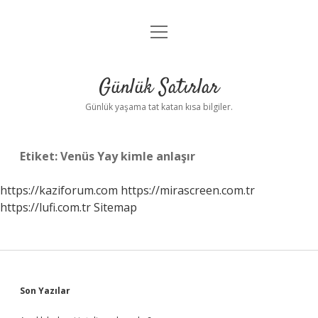
menüyü
Anasayfa
aç
Gizlilik Politikası
Günlük Satırlar
Yasal Uyarı
Günlük yaşama tat katan kısa bilgiler.
Hakkımızda
Etiket:
Venüs Yay kimle anlaşır
https://kaziforum.com
https://mirascreen.com.tr
https://lufi.com.tr
Sitemap
Sidebar
Son Yazılar