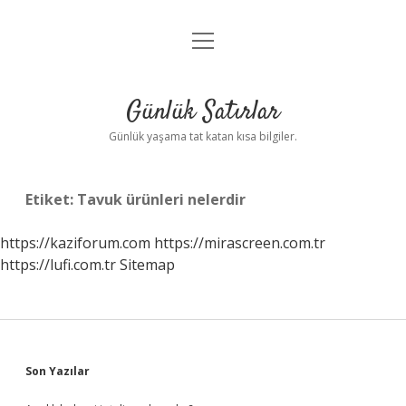
menüyü
Anasayfa
aç
Gizlilik Politikası
Günlük Satırlar
Yasal Uyarı
Günlük yaşama tat katan kısa bilgiler.
Hakkımızda
Etiket:
Tavuk ürünleri nelerdir
https://kaziforum.com
https://mirascreen.com.tr
https://lufi.com.tr
Sitemap
Sidebar
Son Yazılar