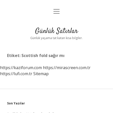
menüyü
Anasayfa
aç
Gizlilik Politikası
Günlük Satırlar
Yasal Uyarı
Günlük yaşama tat katan kısa bilgiler.
Hakkımızda
Etiket:
Scottish fold sağır mı
https://kaziforum.com
https://mirascreen.com.tr
https://lufi.com.tr
Sitemap
Sidebar
Son Yazılar