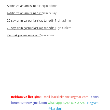
Aktifin zıt anlamlısı nedir ?
için
admin
Aktifin zıt anlamlısı nedir ?
için
Gülay
20 sayısının çarpanları kaç tanedir ?
için
admin
20 sayısının çarpanları kaç tanedir ?
için
Golem
Yarmak parası kime ait ?
için
admin
riş
Reklam ve İletişim:
E-mail:
backlinkpaneli@gmail.com
Teams:
forumhizmeti@gmail.com
Whatsapp: 0262 606 0 726
Telegram:
@karabul