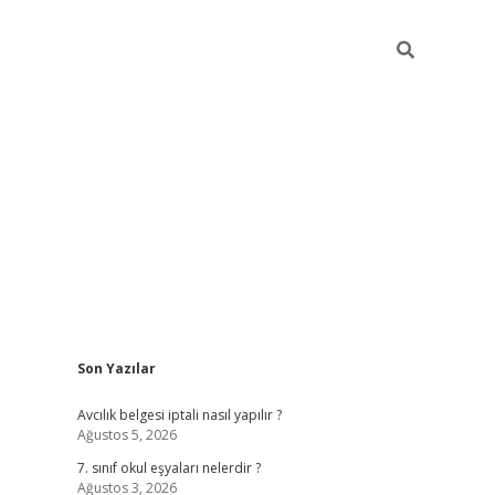
Sidebar
Son Yazılar
ilbet mob
Avcılık belgesi iptali nasıl yapılır ?
Ağustos 5, 2026
7. sınıf okul eşyaları nelerdir ?
Ağustos 3, 2026