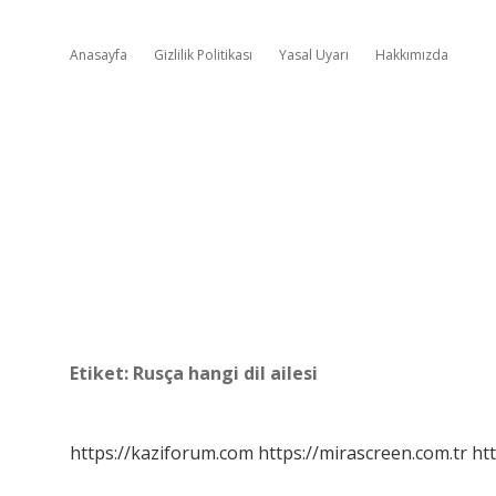
Anasayfa
Gizlilik Politikası
Yasal Uyarı
Hakkımızda
Etiket:
Rusça hangi dil ailesi
https://kaziforum.com
https://mirascreen.com.tr
htt