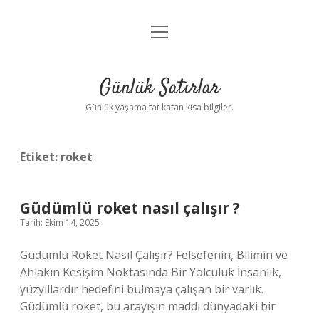
menüyü
Anasayfa
aç
Gizlilik Politikası
Günlük Satırlar
Yasal Uyarı
Günlük yaşama tat katan kısa bilgiler.
Hakkımızda
Etiket:
roket
Güdümlü roket nasıl çalışır ?
Tarih: Ekim 14, 2025
Güdümlü Roket Nasıl Çalışır? Felsefenin, Bilimin ve
Ahlakın Kesişim Noktasında Bir Yolculuk İnsanlık,
yüzyıllardır hedefini bulmaya çalışan bir varlık.
Güdümlü roket, bu arayışın maddi dünyadaki bir