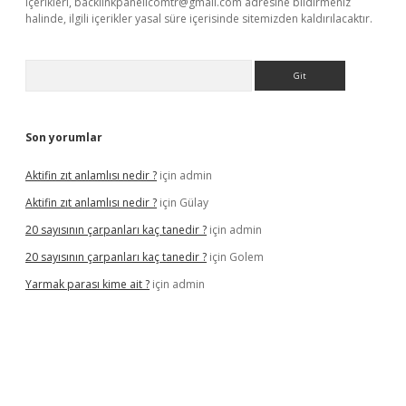
içerikleri,
backlinkpanelicomtr@gmail.com
adresine bildirmeniz
halinde, ilgili içerikler yasal süre içerisinde sitemizden kaldırılacaktır.
Arama
Son yorumlar
Aktifin zıt anlamlısı nedir ?
için
admin
Aktifin zıt anlamlısı nedir ?
için
Gülay
20 sayısının çarpanları kaç tanedir ?
için
admin
20 sayısının çarpanları kaç tanedir ?
için
Golem
Yarmak parası kime ait ?
için
admin