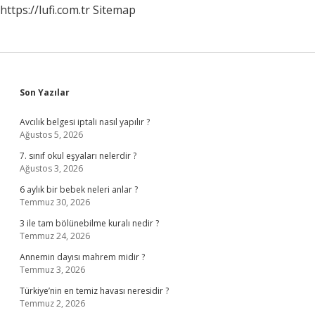
https://lufi.com.tr
Sitemap
Sidebar
Son Yazılar
Avcılık belgesi iptali nasıl yapılır ?
Ağustos 5, 2026
7. sınıf okul eşyaları nelerdir ?
Ağustos 3, 2026
6 aylık bir bebek neleri anlar ?
Temmuz 30, 2026
3 ile tam bölünebilme kuralı nedir ?
Temmuz 24, 2026
Annemin dayısı mahrem midir ?
Temmuz 3, 2026
Türkiye’nin en temiz havası neresidir ?
Temmuz 2, 2026