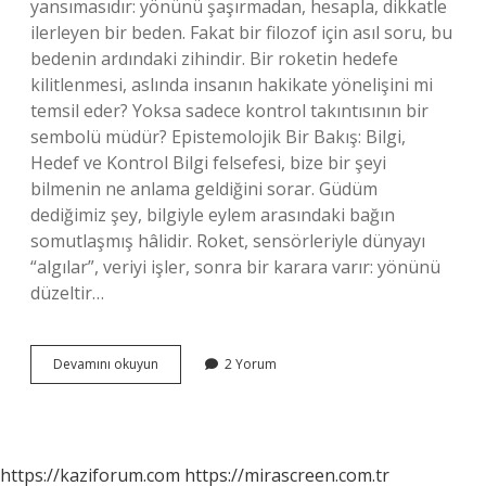
yansımasıdır: yönünü şaşırmadan, hesapla, dikkatle
ilerleyen bir beden. Fakat bir filozof için asıl soru, bu
bedenin ardındaki zihindir. Bir roketin hedefe
kilitlenmesi, aslında insanın hakikate yönelişini mi
temsil eder? Yoksa sadece kontrol takıntısının bir
sembolü müdür? Epistemolojik Bir Bakış: Bilgi,
Hedef ve Kontrol Bilgi felsefesi, bize bir şeyi
bilmenin ne anlama geldiğini sorar. Güdüm
dediğimiz şey, bilgiyle eylem arasındaki bağın
somutlaşmış hâlidir. Roket, sensörleriyle dünyayı
“algılar”, veriyi işler, sonra bir karara varır: yönünü
düzeltir…
Güdümlü
Devamını okuyun
2 Yorum
roket
nasıl
çalışır
?
https://kaziforum.com
https://mirascreen.com.tr