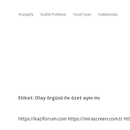
Anasayfa
Gizlilik Politikası
Yasal Uyarı
Hakkımızda
Etiket:
Olay örgüsü ile özet aynı mı
https://kaziforum.com
https://mirascreen.com.tr
htt