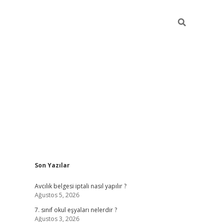
Sidebar
Son Yazılar
ilbet mob
Avcılık belgesi iptali nasıl yapılır ?
Ağustos 5, 2026
7. sınıf okul eşyaları nelerdir ?
Ağustos 3, 2026