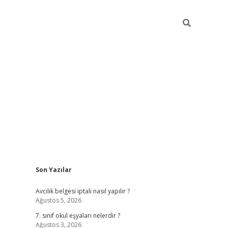
Sidebar
Son Yazılar
ilbet mobil giriş
Avcılık belgesi iptali nasıl yapılır ?
Ağustos 5, 2026
7. sınıf okul eşyaları nelerdir ?
Ağustos 3, 2026