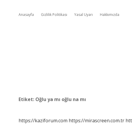
Anasayfa
Gizlilik Politikası
Yasal Uyarı
Hakkımızda
Etiket:
Oğlu ya mı oğlu na mı
https://kaziforum.com
https://mirascreen.com.tr
htt