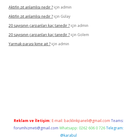
Aktifin zıt anlamlısı nedir ?
için
admin
Aktifin zıt anlamlısı nedir ?
için
Gülay
20 sayısının çarpanları kaç tanedir ?
için
admin
20 sayısının çarpanları kaç tanedir ?
için
Golem
Yarmak parası kime ait ?
için
admin
riş
Reklam ve İletişim:
E-mail:
backlinkpaneli@gmail.com
Teams:
forumhizmeti@gmail.com
Whatsapp: 0262 606 0 726
Telegram:
@karabul