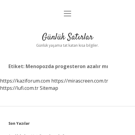
menüyü
Anasayfa
aç
Gizlilik Politikası
Günlük Satırlar
Yasal Uyarı
Günlük yaşama tat katan kısa bilgiler.
Hakkımızda
Etiket:
Menopozda progesteron azalır mı
https://kaziforum.com
https://mirascreen.com.tr
https://lufi.com.tr
Sitemap
Sidebar
Son Yazılar