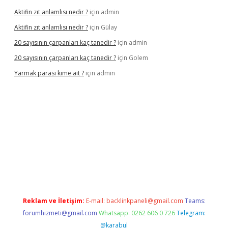
Aktifin zıt anlamlısı nedir ?
için
admin
Aktifin zıt anlamlısı nedir ?
için
Gülay
20 sayısının çarpanları kaç tanedir ?
için
admin
20 sayısının çarpanları kaç tanedir ?
için
Golem
Yarmak parası kime ait ?
için
admin
riş
Reklam ve İletişim:
E-mail:
backlinkpaneli@gmail.com
Teams:
forumhizmeti@gmail.com
Whatsapp: 0262 606 0 726
Telegram:
@karabul