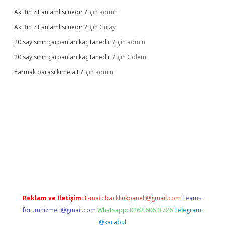
Aktifin zıt anlamlısı nedir ?
için
admin
Aktifin zıt anlamlısı nedir ?
için
Gülay
20 sayısının çarpanları kaç tanedir ?
için
admin
20 sayısının çarpanları kaç tanedir ?
için
Golem
Yarmak parası kime ait ?
için
admin
riş
Reklam ve İletişim:
E-mail:
backlinkpaneli@gmail.com
Teams:
forumhizmeti@gmail.com
Whatsapp: 0262 606 0 726
Telegram:
@karabul