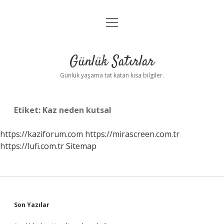
menüyü
Anasayfa
aç
Gizlilik Politikası
Günlük Satırlar
Yasal Uyarı
Günlük yaşama tat katan kısa bilgiler.
Hakkımızda
Etiket:
Kaz neden kutsal
https://kaziforum.com
https://mirascreen.com.tr
https://lufi.com.tr
Sitemap
Sidebar
Son Yazılar