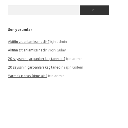
Arama
Son yorumlar
Aktifin zıt anlamlısı nedir ?
için
admin
Aktifin zıt anlamlısı nedir ?
için
Gülay
20 sayısının çarpanları kaç tanedir ?
için
admin
20 sayısının çarpanları kaç tanedir ?
için
Golem
Yarmak parası kime ait ?
için
admin
iş