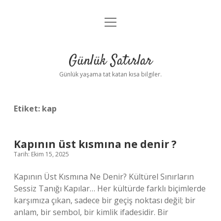
menüyü
Anasayfa
aç
Gizlilik Politikası
Günlük Satırlar
Yasal Uyarı
Günlük yaşama tat katan kısa bilgiler.
Hakkımızda
Etiket:
kap
Kapının üst kısmına ne denir ?
Tarih: Ekim 15, 2025
Kapının Üst Kısmına Ne Denir? Kültürel Sınırların
Sessiz Tanığı Kapılar… Her kültürde farklı biçimlerde
karşımıza çıkan, sadece bir geçiş noktası değil; bir
anlam, bir sembol, bir kimlik ifadesidir. Bir