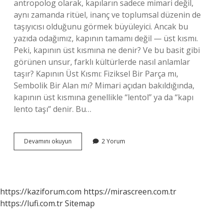
antropolog olarak, kapıların sadece mimari değil,
aynı zamanda ritüel, inanç ve toplumsal düzenin de
taşıyıcısı olduğunu görmek büyüleyici. Ancak bu
yazıda odağımız, kapının tamamı değil — üst kısmı.
Peki, kapının üst kısmına ne denir? Ve bu basit gibi
görünen unsur, farklı kültürlerde nasıl anlamlar
taşır? Kapının Üst Kısmı: Fiziksel Bir Parça mı,
Sembolik Bir Alan mı? Mimari açıdan bakıldığında,
kapının üst kısmına genellikle “lentol” ya da “kapı
lento taşı” denir. Bu…
Kapının
Devamını okuyun
2 Yorum
üst
kısmına
ne
denir
?
https://kaziforum.com
https://mirascreen.com.tr
https://lufi.com.tr
Sitemap