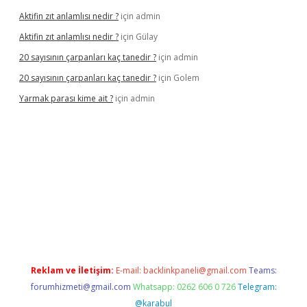
Aktifin zıt anlamlısı nedir ?
için
admin
Aktifin zıt anlamlısı nedir ?
için
Gülay
20 sayısının çarpanları kaç tanedir ?
için
admin
20 sayısının çarpanları kaç tanedir ?
için
Golem
Yarmak parası kime ait ?
için
admin
riş
Reklam ve İletişim:
E-mail:
backlinkpaneli@gmail.com
Teams:
forumhizmeti@gmail.com
Whatsapp: 0262 606 0 726
Telegram:
@karabul