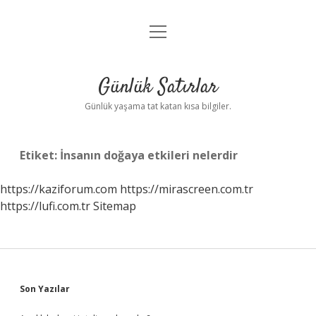
menüyü
Anasayfa
aç
Gizlilik Politikası
Günlük Satırlar
Yasal Uyarı
Günlük yaşama tat katan kısa bilgiler.
Hakkımızda
Etiket:
İnsanın doğaya etkileri nelerdir
https://kaziforum.com
https://mirascreen.com.tr
https://lufi.com.tr
Sitemap
Sidebar
Son Yazılar