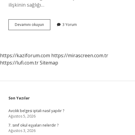
ilişkinin sağlığı…
Ilişkide
Devamını okuyun
3 Yorum
tartışma
normal
mi
?
https://kaziforum.com
https://mirascreen.com.tr
https://lufi.com.tr
Sitemap
Sidebar
Son Yazılar
Avcılık belgesi iptali nasıl yapılır ?
Ağustos 5, 2026
7. sınıf okul eşyaları nelerdir ?
Ağustos 3, 2026