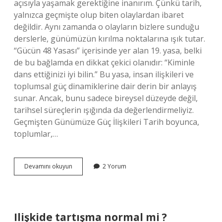
açısıyla yaşamak gerektiğine inanırım. Çünkü tarih,
yalnızca geçmişte olup biten olaylardan ibaret
değildir. Aynı zamanda o olayların bizlere sunduğu
derslerle, günümüzün kırılma noktalarına ışık tutar.
“Gücün 48 Yasası” içerisinde yer alan 19. yasa, belki
de bu bağlamda en dikkat çekici olanıdır: “Kiminle
dans ettiğinizi iyi bilin.” Bu yasa, insan ilişkileri ve
toplumsal güç dinamiklerine dair derin bir anlayış
sunar. Ancak, bunu sadece bireysel düzeyde değil,
tarihsel süreçlerin ışığında da değerlendirmeliyiz.
Geçmişten Günümüze Güç İlişkileri Tarih boyunca,
toplumlar,…
Yasa
Devamını okuyun
2 Yorum
19
kiminle
dans
ettiğinizi
iyi
Ilişkide tartışma normal mi ?
bilin