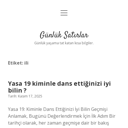
menüyü
Anasayfa
aç
Gizlilik Politikası
Günlük Satırlar
Yasal Uyarı
Günlük yaşama tat katan kısa bilgiler.
Hakkımızda
Etiket:
ili
Yasa 19 kiminle dans ettiğinizi iyi
bilin ?
Tarih: Kasım 17, 2025
Yasa 19: Kiminle Dans Ettiğinizi İyi Bilin Geçmişi
Anlamak, Bugünü Değerlendirmek İçin İlk Adım Bir
tarihçi olarak, her zaman geçmişe dair bir bakış