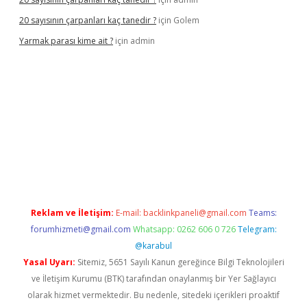
20 sayısının çarpanları kaç tanedir ?
için
Golem
Yarmak parası kime ait ?
için
admin
lbet mobil giriş
Reklam ve İletişim:
E-mail:
backlinkpaneli@gmail.com
Teams:
forumhizmeti@gmail.com
Whatsapp: 0262 606 0 726
Telegram:
@karabul
Yasal Uyarı:
Sitemiz, 5651 Sayılı Kanun gereğince Bilgi Teknolojileri
ve İletişim Kurumu (BTK) tarafından onaylanmış bir Yer Sağlayıcı
olarak hizmet vermektedir. Bu nedenle, sitedeki içerikleri proaktif