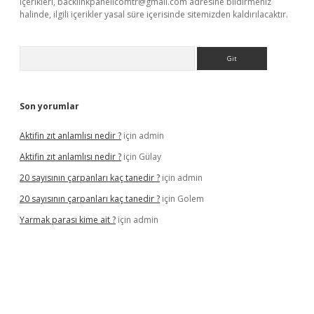
içerikleri,
backlinkpanelicomtr@gmail.com
adresine bildirmeniz
halinde, ilgili içerikler yasal süre içerisinde sitemizden kaldırılacaktır.
Arama
Son yorumlar
Aktifin zıt anlamlısı nedir ?
için
admin
Aktifin zıt anlamlısı nedir ?
için
Gülay
20 sayısının çarpanları kaç tanedir ?
için
admin
20 sayısının çarpanları kaç tanedir ?
için
Golem
Yarmak parası kime ait ?
için
admin