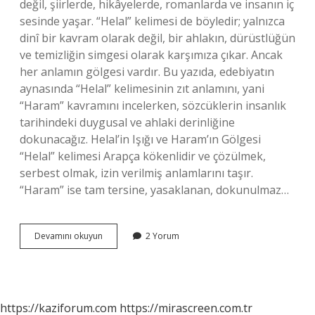
değil, şiirlerde, hikâyelerde, romanlarda ve insanın iç
sesinde yaşar. “Helal” kelimesi de böyledir; yalnızca
dinî bir kavram olarak değil, bir ahlakın, dürüstlüğün
ve temizliğin simgesi olarak karşımıza çıkar. Ancak
her anlamın gölgesi vardır. Bu yazıda, edebiyatın
aynasında “Helal” kelimesinin zıt anlamını, yani
“Haram” kavramını incelerken, sözcüklerin insanlık
tarihindeki duygusal ve ahlaki derinliğine
dokunacağız. Helal’in Işığı ve Haram’ın Gölgesi
“Helal” kelimesi Arapça kökenlidir ve çözülmek,
serbest olmak, izin verilmiş anlamlarını taşır.
“Haram” ise tam tersine, yasaklanan, dokunulmaz…
Helal
Devamını okuyun
2 Yorum
kelimesinin
zıt
anlamı
nedir
?
https://kaziforum.com
https://mirascreen.com.tr