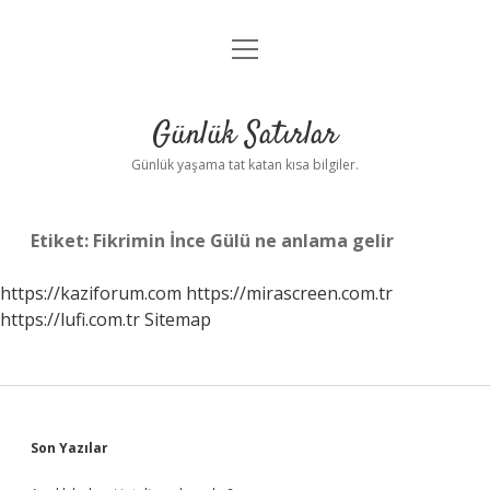
menüyü
Anasayfa
aç
Gizlilik Politikası
Günlük Satırlar
Yasal Uyarı
Günlük yaşama tat katan kısa bilgiler.
Hakkımızda
Etiket:
Fikrimin İnce Gülü ne anlama gelir
https://kaziforum.com
https://mirascreen.com.tr
https://lufi.com.tr
Sitemap
Sidebar
Son Yazılar