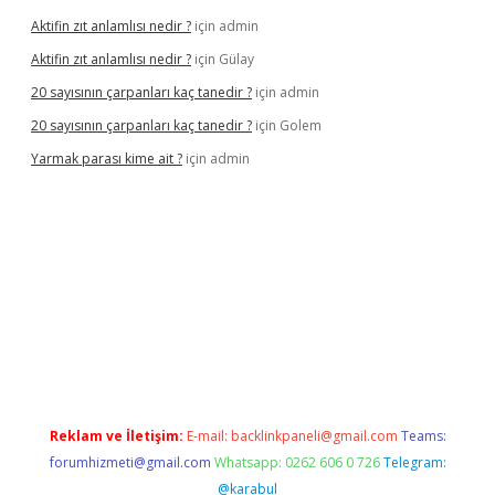
Aktifin zıt anlamlısı nedir ?
için
admin
Aktifin zıt anlamlısı nedir ?
için
Gülay
20 sayısının çarpanları kaç tanedir ?
için
admin
20 sayısının çarpanları kaç tanedir ?
için
Golem
Yarmak parası kime ait ?
için
admin
riş
Reklam ve İletişim:
E-mail:
backlinkpaneli@gmail.com
Teams:
forumhizmeti@gmail.com
Whatsapp: 0262 606 0 726
Telegram:
@karabul