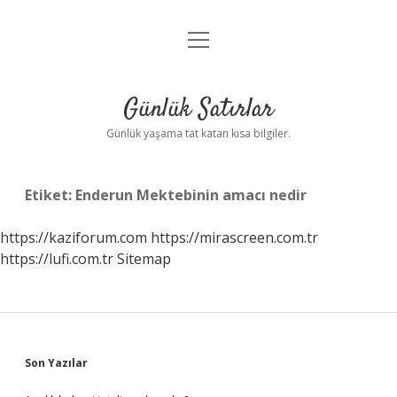
menüyü
Anasayfa
aç
Gizlilik Politikası
Günlük Satırlar
Yasal Uyarı
Günlük yaşama tat katan kısa bilgiler.
Hakkımızda
Etiket:
Enderun Mektebinin amacı nedir
https://kaziforum.com
https://mirascreen.com.tr
https://lufi.com.tr
Sitemap
Sidebar
Son Yazılar