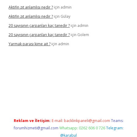
Aktifin zıt anlamlısı nedir ?
için
admin
Aktifin zıt anlamlısı nedir ?
için
Gülay
20 sayısının çarpanları kaç tanedir ?
için
admin
20 sayısının çarpanları kaç tanedir ?
için
Golem
Yarmak parası kime ait ?
için
admin
riş
Reklam ve İletişim:
E-mail:
backlinkpaneli@gmail.com
Teams:
forumhizmeti@gmail.com
Whatsapp: 0262 606 0 726
Telegram:
@karabul