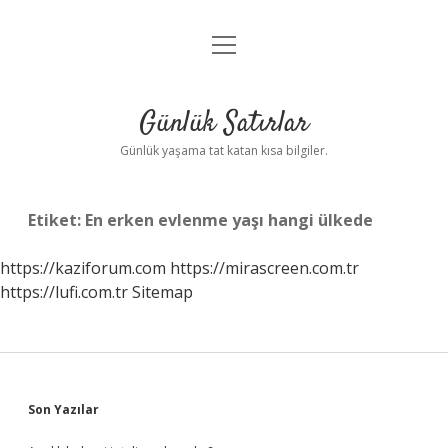
menüyü
Anasayfa
aç
Gizlilik Politikası
Günlük Satırlar
Yasal Uyarı
Günlük yaşama tat katan kısa bilgiler.
Hakkımızda
Etiket:
En erken evlenme yaşı hangi ülkede
https://kaziforum.com
https://mirascreen.com.tr
https://lufi.com.tr
Sitemap
Sidebar
Son Yazılar