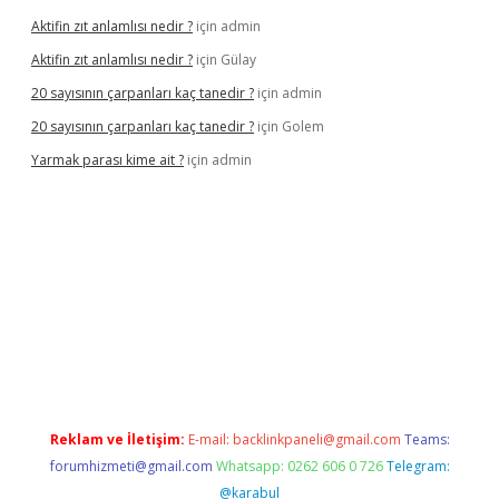
Aktifin zıt anlamlısı nedir ?
için
admin
Aktifin zıt anlamlısı nedir ?
için
Gülay
20 sayısının çarpanları kaç tanedir ?
için
admin
20 sayısının çarpanları kaç tanedir ?
için
Golem
Yarmak parası kime ait ?
için
admin
iriş
Reklam ve İletişim:
E-mail:
backlinkpaneli@gmail.com
Teams:
forumhizmeti@gmail.com
Whatsapp: 0262 606 0 726
Telegram:
@karabul