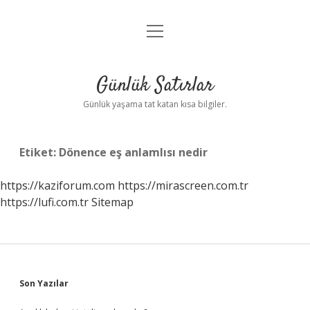
menüyü
Anasayfa
aç
Gizlilik Politikası
Günlük Satırlar
Yasal Uyarı
Günlük yaşama tat katan kısa bilgiler.
Hakkımızda
Etiket:
Dönence eş anlamlısı nedir
https://kaziforum.com
https://mirascreen.com.tr
https://lufi.com.tr
Sitemap
Sidebar
Son Yazılar