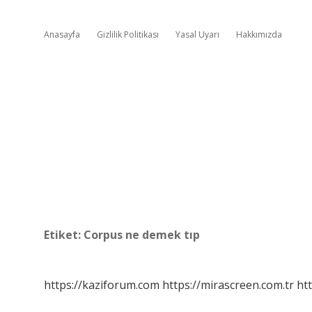
Anasayfa
Gizlilik Politikası
Yasal Uyarı
Hakkımızda
Etiket:
Corpus ne demek tıp
https://kaziforum.com
https://mirascreen.com.tr
htt