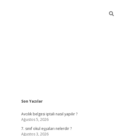
Sidebar
Son Yazılar
ilbet mobil giriş
Avcılık belgesi iptali nasıl yapılır ?
Ağustos 5, 2026
7. sınıf okul eşyaları nelerdir ?
Ağustos 3, 2026