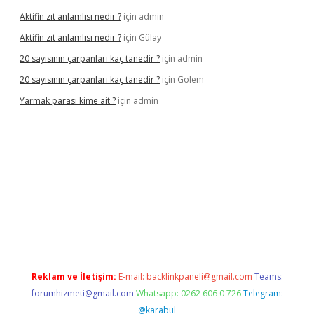
Aktifin zıt anlamlısı nedir ?
için
admin
Aktifin zıt anlamlısı nedir ?
için
Gülay
20 sayısının çarpanları kaç tanedir ?
için
admin
20 sayısının çarpanları kaç tanedir ?
için
Golem
Yarmak parası kime ait ?
için
admin
et mobil giriş
Reklam ve İletişim:
E-mail:
backlinkpaneli@gmail.com
Teams:
forumhizmeti@gmail.com
Whatsapp: 0262 606 0 726
Telegram:
@karabul