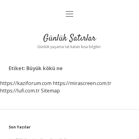
menüyü
Anasayfa
aç
Gizlilik Politikası
Günlük Satırlar
Yasal Uyarı
Günlük yaşama tat katan kısa bilgiler.
Hakkımızda
Etiket:
Büyük kökü ne
https://kaziforum.com
https://mirascreen.com.tr
https://lufi.com.tr
Sitemap
Sidebar
Son Yazılar