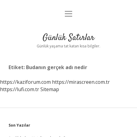
menüyü
Anasayfa
aç
Gizlilik Politikası
Günlük Satırlar
Yasal Uyarı
Günlük yaşama tat katan kısa bilgiler.
Hakkımızda
Etiket:
Budanın gerçek adı nedir
https://kaziforum.com
https://mirascreen.com.tr
https://lufi.com.tr
Sitemap
Sidebar
Son Yazılar