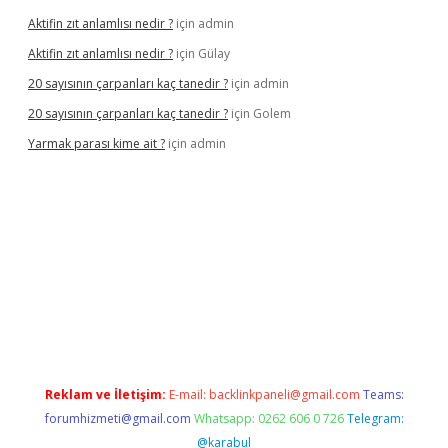
Aktifin zıt anlamlısı nedir ?
için
admin
Aktifin zıt anlamlısı nedir ?
için
Gülay
20 sayısının çarpanları kaç tanedir ?
için
admin
20 sayısının çarpanları kaç tanedir ?
için
Golem
Yarmak parası kime ait ?
için
admin
riş
Reklam ve İletişim:
E-mail:
backlinkpaneli@gmail.com
Teams:
forumhizmeti@gmail.com
Whatsapp: 0262 606 0 726
Telegram:
@karabul