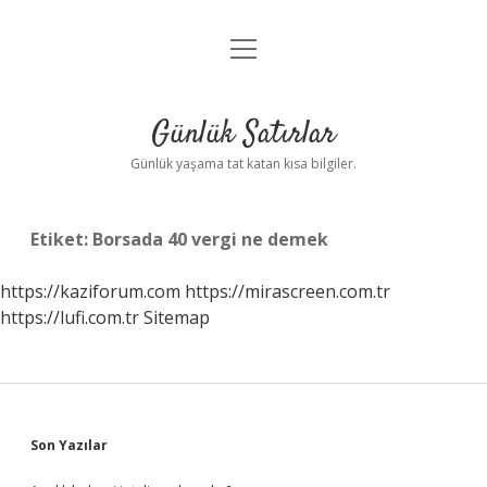
menüyü
Anasayfa
aç
Gizlilik Politikası
Günlük Satırlar
Yasal Uyarı
Günlük yaşama tat katan kısa bilgiler.
Hakkımızda
Etiket:
Borsada 40 vergi ne demek
https://kaziforum.com
https://mirascreen.com.tr
https://lufi.com.tr
Sitemap
Sidebar
Son Yazılar