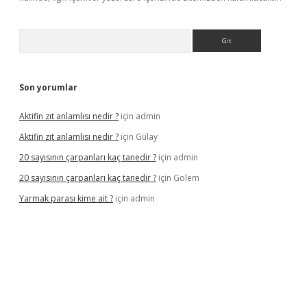
Arama
Son yorumlar
Aktifin zıt anlamlısı nedir ?
için
admin
Aktifin zıt anlamlısı nedir ?
için
Gülay
20 sayısının çarpanları kaç tanedir ?
için
admin
20 sayısının çarpanları kaç tanedir ?
için
Golem
Yarmak parası kime ait ?
için
admin
iş