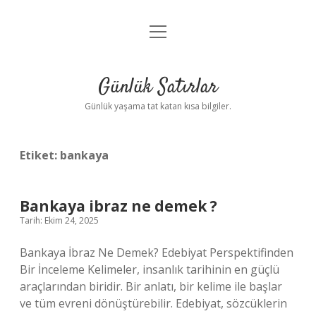
menüyü
Anasayfa
aç
Gizlilik Politikası
Günlük Satırlar
Yasal Uyarı
Günlük yaşama tat katan kısa bilgiler.
Hakkımızda
Etiket:
bankaya
Bankaya ibraz ne demek ?
Tarih: Ekim 24, 2025
Bankaya İbraz Ne Demek? Edebiyat Perspektifinden
Bir İnceleme Kelimeler, insanlık tarihinin en güçlü
araçlarından biridir. Bir anlatı, bir kelime ile başlar
ve tüm evreni dönüştürebilir. Edebiyat, sözcüklerin