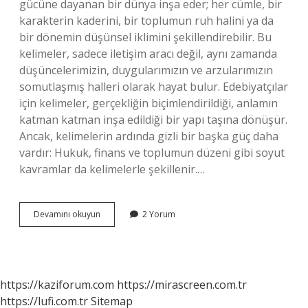
gücüne dayanan bir dünya inşa eder; her cümle, bir
karakterin kaderini, bir toplumun ruh halini ya da
bir dönemin düşünsel iklimini şekillendirebilir. Bu
kelimeler, sadece iletişim aracı değil, aynı zamanda
düşüncelerimizin, duygularımızın ve arzularımızın
somutlaşmış halleri olarak hayat bulur. Edebiyatçılar
için kelimeler, gerçekliğin biçimlendirildiği, anlamın
katman katman inşa edildiği bir yapı taşına dönüşür.
Ancak, kelimelerin ardında gizli bir başka güç daha
vardır: Hukuk, finans ve toplumun düzeni gibi soyut
kavramlar da kelimelerle şekillenir.…
Bankaya
Devamını okuyun
2 Yorum
ibraz
ne
demek
?
https://kaziforum.com
https://mirascreen.com.tr
https://lufi.com.tr
Sitemap