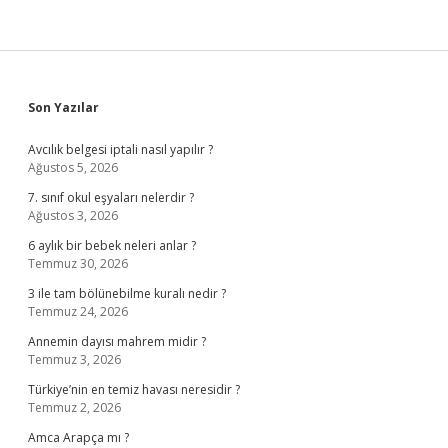
Sidebar
Son Yazılar
Avcılık belgesi iptali nasıl yapılır ?
Ağustos 5, 2026
7. sınıf okul eşyaları nelerdir ?
Ağustos 3, 2026
6 aylık bir bebek neleri anlar ?
Temmuz 30, 2026
3 ile tam bölünebilme kuralı nedir ?
Temmuz 24, 2026
Annemin dayısı mahrem midir ?
Temmuz 3, 2026
Türkiye’nin en temiz havası neresidir ?
Temmuz 2, 2026
Amca Arapça mı ?