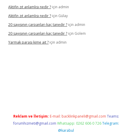
Aktifin zıt anlamlısı nedir ?
için
admin
Aktifin zıt anlamlısı nedir ?
için
Gülay
20 sayısının çarpanları kaç tanedir ?
için
admin
20 sayısının çarpanları kaç tanedir ?
için
Golem
Yarmak parası kime ait ?
için
admin
riş
Reklam ve İletişim:
E-mail:
backlinkpaneli@gmail.com
Teams:
forumhizmeti@gmail.com
Whatsapp: 0262 606 0 726
Telegram:
@karabul