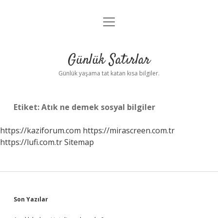
menüyü
Anasayfa
aç
Gizlilik Politikası
Günlük Satırlar
Yasal Uyarı
Günlük yaşama tat katan kısa bilgiler.
Hakkımızda
Etiket:
Atık ne demek sosyal bilgiler
https://kaziforum.com
https://mirascreen.com.tr
https://lufi.com.tr
Sitemap
Sidebar
Son Yazılar