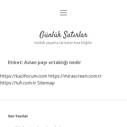
menüyü
Anasayfa
aç
Gizlilik Politikası
Günlük Satırlar
Yasal Uyarı
Günlük yaşama tat katan kısa bilgiler.
Hakkımızda
Etiket:
Aslan payı ortaklığı nedir
https://kaziforum.com
https://mirascreen.com.tr
https://lufi.com.tr
Sitemap
Sidebar
Son Yazılar