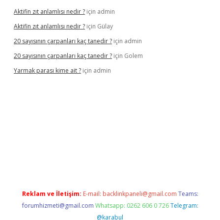
Aktifin zıt anlamlısı nedir ?
için
admin
Aktifin zıt anlamlısı nedir ?
için
Gülay
20 sayısının çarpanları kaç tanedir ?
için
admin
20 sayısının çarpanları kaç tanedir ?
için
Golem
Yarmak parası kime ait ?
için
admin
iriş
Reklam ve İletişim:
E-mail:
backlinkpaneli@gmail.com
Teams:
forumhizmeti@gmail.com
Whatsapp: 0262 606 0 726
Telegram:
@karabul