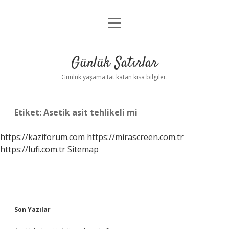
menüyü
Anasayfa
aç
Gizlilik Politikası
Günlük Satırlar
Yasal Uyarı
Günlük yaşama tat katan kısa bilgiler.
Hakkımızda
Etiket:
Asetik asit tehlikeli mi
https://kaziforum.com
https://mirascreen.com.tr
https://lufi.com.tr
Sitemap
Sidebar
Son Yazılar