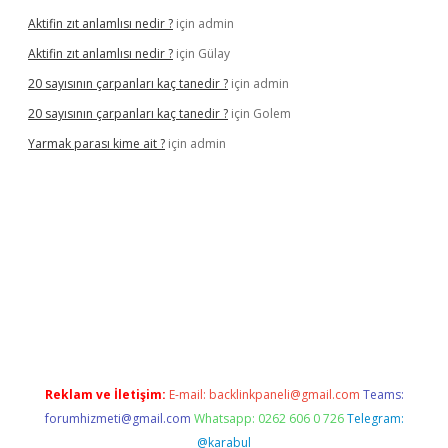
Aktifin zıt anlamlısı nedir ?
için
admin
Aktifin zıt anlamlısı nedir ?
için
Gülay
20 sayısının çarpanları kaç tanedir ?
için
admin
20 sayısının çarpanları kaç tanedir ?
için
Golem
Yarmak parası kime ait ?
için
admin
riş
Reklam ve İletişim:
E-mail:
backlinkpaneli@gmail.com
Teams:
forumhizmeti@gmail.com
Whatsapp: 0262 606 0 726
Telegram:
@karabul