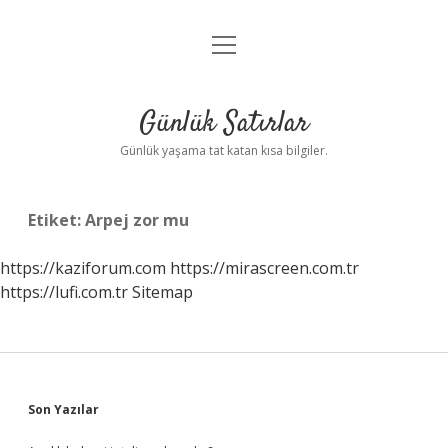
menüyü
Anasayfa
aç
Gizlilik Politikası
Günlük Satırlar
Yasal Uyarı
Günlük yaşama tat katan kısa bilgiler.
Hakkımızda
Etiket:
Arpej zor mu
https://kaziforum.com
https://mirascreen.com.tr
https://lufi.com.tr
Sitemap
Sidebar
Son Yazılar