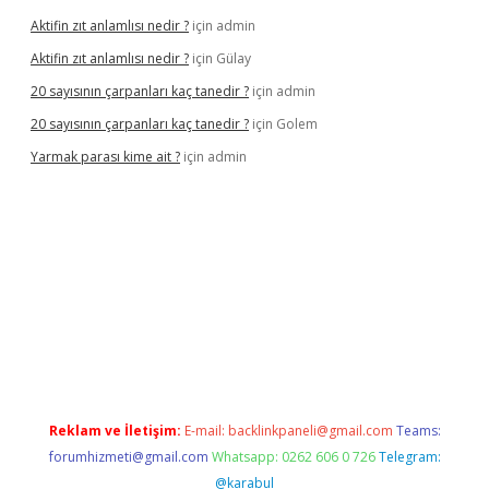
Aktifin zıt anlamlısı nedir ?
için
admin
Aktifin zıt anlamlısı nedir ?
için
Gülay
20 sayısının çarpanları kaç tanedir ?
için
admin
20 sayısının çarpanları kaç tanedir ?
için
Golem
Yarmak parası kime ait ?
için
admin
riş
Reklam ve İletişim:
E-mail:
backlinkpaneli@gmail.com
Teams:
forumhizmeti@gmail.com
Whatsapp: 0262 606 0 726
Telegram:
@karabul