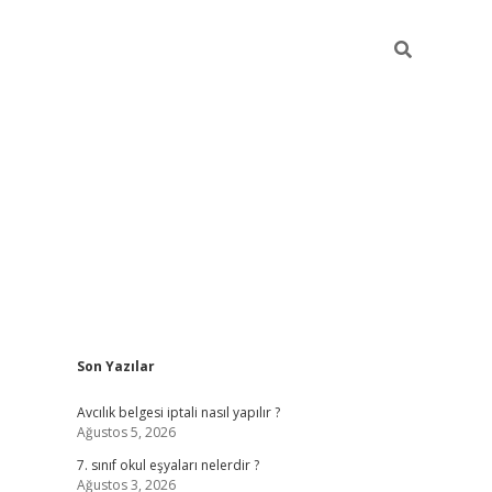
Sidebar
Son Yazılar
ilbet mobil giriş
Avcılık belgesi iptali nasıl yapılır ?
Ağustos 5, 2026
7. sınıf okul eşyaları nelerdir ?
Ağustos 3, 2026