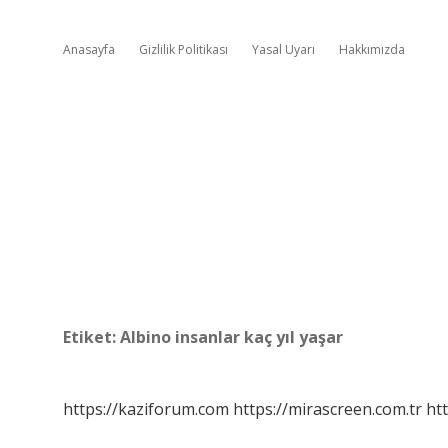
Anasayfa
Gizlilik Politikası
Yasal Uyarı
Hakkımızda
Etiket:
Albino insanlar kaç yıl yaşar
https://kaziforum.com
https://mirascreen.com.tr
htt