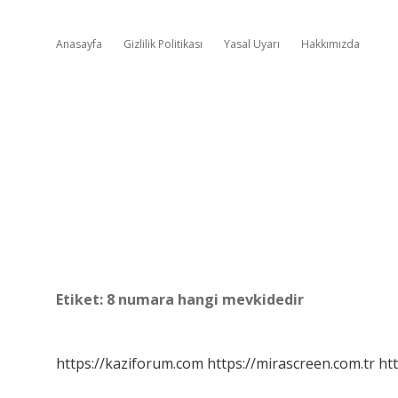
Anasayfa
Gizlilik Politikası
Yasal Uyarı
Hakkımızda
Etiket:
8 numara hangi mevkidedir
https://kaziforum.com
https://mirascreen.com.tr
htt