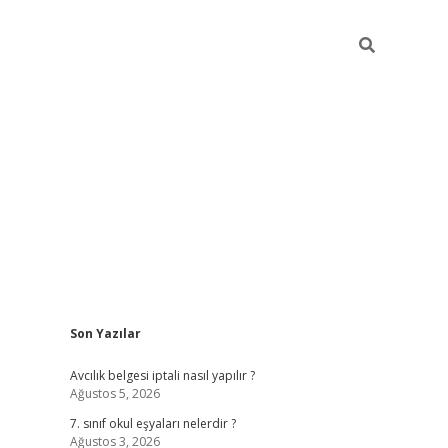
Sidebar
Son Yazılar
ilbet mob
Avcılık belgesi iptali nasıl yapılır ?
Ağustos 5, 2026
7. sınıf okul eşyaları nelerdir ?
Ağustos 3, 2026