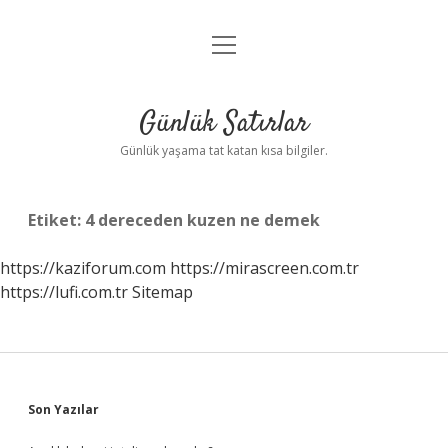
menüyü
Anasayfa
aç
Gizlilik Politikası
Günlük Satırlar
Yasal Uyarı
Günlük yaşama tat katan kısa bilgiler.
Hakkımızda
Etiket:
4 dereceden kuzen ne demek
https://kaziforum.com
https://mirascreen.com.tr
https://lufi.com.tr
Sitemap
Sidebar
Son Yazılar