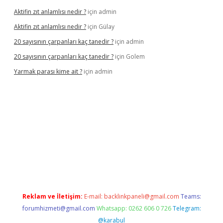
Aktifin zıt anlamlısı nedir ?
için
admin
Aktifin zıt anlamlısı nedir ?
için
Gülay
20 sayısının çarpanları kaç tanedir ?
için
admin
20 sayısının çarpanları kaç tanedir ?
için
Golem
Yarmak parası kime ait ?
için
admin
ş
Reklam ve İletişim:
E-mail:
backlinkpaneli@gmail.com
Teams:
forumhizmeti@gmail.com
Whatsapp: 0262 606 0 726
Telegram:
@karabul