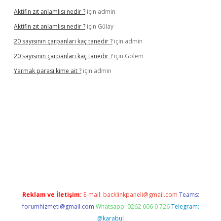
Aktifin zıt anlamlısı nedir ?
için
admin
Aktifin zıt anlamlısı nedir ?
için
Gülay
20 sayısının çarpanları kaç tanedir ?
için
admin
20 sayısının çarpanları kaç tanedir ?
için
Golem
Yarmak parası kime ait ?
için
admin
iş
Reklam ve İletişim:
E-mail:
backlinkpaneli@gmail.com
Teams:
forumhizmeti@gmail.com
Whatsapp: 0262 606 0 726
Telegram:
@karabul