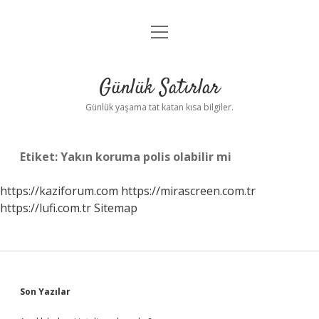
menüyü
Anasayfa
aç
Gizlilik Politikası
Günlük Satırlar
Yasal Uyarı
Günlük yaşama tat katan kısa bilgiler.
Hakkımızda
Etiket:
Yakın koruma polis olabilir mi
https://kaziforum.com
https://mirascreen.com.tr
https://lufi.com.tr
Sitemap
Sidebar
Son Yazılar