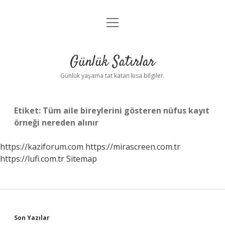
menüyü
Anasayfa
aç
Gizlilik Politikası
Günlük Satırlar
Yasal Uyarı
Günlük yaşama tat katan kısa bilgiler.
Hakkımızda
Etiket:
Tüm aile bireylerini gösteren nüfus kayıt
örneği nereden alınır
https://kaziforum.com
https://mirascreen.com.tr
https://lufi.com.tr
Sitemap
Sidebar
Son Yazılar