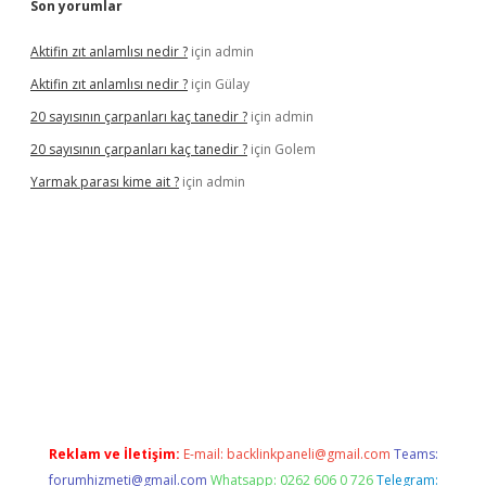
Son yorumlar
Aktifin zıt anlamlısı nedir ?
için
admin
Aktifin zıt anlamlısı nedir ?
için
Gülay
20 sayısının çarpanları kaç tanedir ?
için
admin
20 sayısının çarpanları kaç tanedir ?
için
Golem
Yarmak parası kime ait ?
için
admin
 giriş
Reklam ve İletişim:
E-mail:
backlinkpaneli@gmail.com
Teams:
forumhizmeti@gmail.com
Whatsapp: 0262 606 0 726
Telegram: