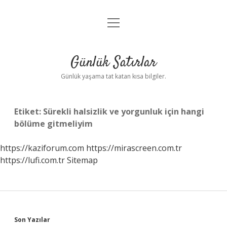
menüyü
Anasayfa
aç
Gizlilik Politikası
Günlük Satırlar
Yasal Uyarı
Günlük yaşama tat katan kısa bilgiler.
Hakkımızda
Etiket:
Sürekli halsizlik ve yorgunluk için hangi
bölüme gitmeliyim
https://kaziforum.com
https://mirascreen.com.tr
https://lufi.com.tr
Sitemap
Sidebar
Son Yazılar