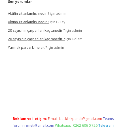
Son yorumlar
Aktifin zıt anlamlısı nedir ?
için
admin
Aktifin zıt anlamlısı nedir ?
için
Gülay
20 sayısının çarpanları kaç tanedir ?
için
admin
20 sayısının çarpanları kaç tanedir ?
için
Golem
Yarmak parası kime ait ?
için
admin
riş
Reklam ve İletişim:
E-mail:
backlinkpaneli@gmail.com
Teams:
forumhizmeti@gmail.com
Whatsapp: 0262 606 0 726
Telegram: