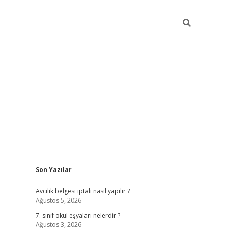
Sidebar
Son Yazılar
ilbet mobil giriş
Avcılık belgesi iptali nasıl yapılır ?
Ağustos 5, 2026
7. sınıf okul eşyaları nelerdir ?
Ağustos 3, 2026