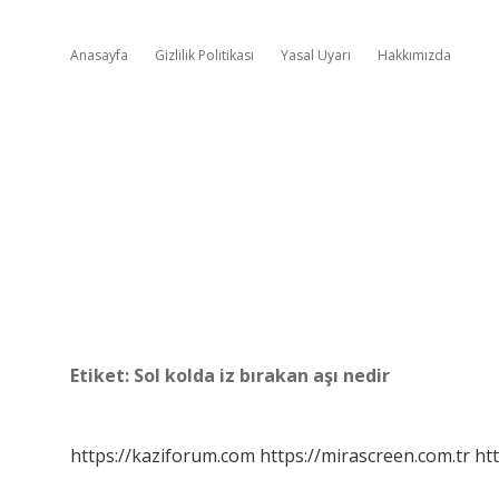
Anasayfa
Gizlilik Politikası
Yasal Uyarı
Hakkımızda
Etiket:
Sol kolda iz bırakan aşı nedir
https://kaziforum.com
https://mirascreen.com.tr
htt