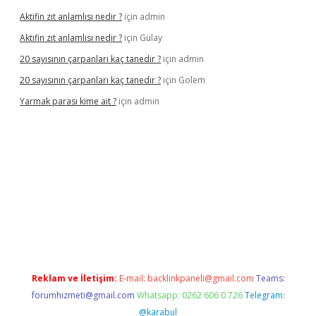
Aktifin zıt anlamlısı nedir ?
için
admin
Aktifin zıt anlamlısı nedir ?
için
Gülay
20 sayısının çarpanları kaç tanedir ?
için
admin
20 sayısının çarpanları kaç tanedir ?
için
Golem
Yarmak parası kime ait ?
için
admin
riş
Reklam ve İletişim:
E-mail:
backlinkpaneli@gmail.com
Teams:
forumhizmeti@gmail.com
Whatsapp: 0262 606 0 726
Telegram:
@karabul