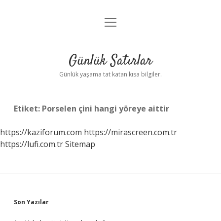
menüyü
Anasayfa
aç
Gizlilik Politikası
Günlük Satırlar
Yasal Uyarı
Günlük yaşama tat katan kısa bilgiler.
Hakkımızda
Etiket:
Porselen çini hangi yöreye aittir
https://kaziforum.com
https://mirascreen.com.tr
https://lufi.com.tr
Sitemap
Sidebar
Son Yazılar